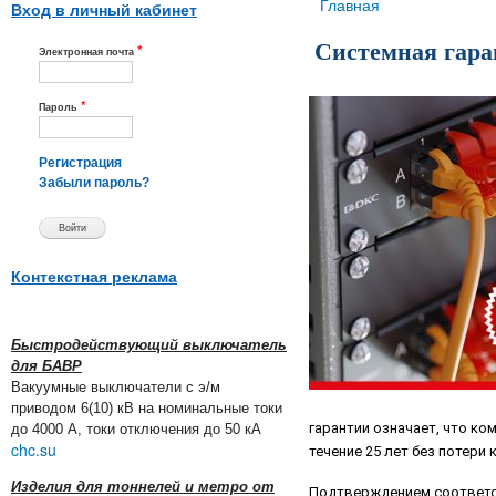
Вы здесь
Главная
Вход в личный кабинет
Системная гар
*
Электронная почта
*
Пароль
Регистрация
Забыли пароль?
Контекстная реклама
Быстродействующий выключатель
для БАВР
Вакуумные выключатели с э/м
приводом 6(10) кВ на номинальные токи
гарантии означает, что ко
до 4000 А, токи отключения до 50 кА
chc.su
течение 25 лет без потери
Изделия для тоннелей и метро от
Подтверждением соответс