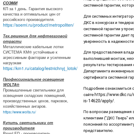
СОЭМИ
системной гарантии, кото
КП за 1 день. Гарантия высокого
качества и оптимальных цен от
Для системных интегратор
российского производителя.
ДКС в конкурсах и тендера
https://soemi.ru/product/metropoliten/
системной гарантии у про
системной гарантии дает 
Тех.решения для нефтегазовой
отрасти
уверенность в надежности
Металлические кабельные лотки
СИСТЕМА КМ® устойчивые к
Для предоставления владе
агрессивным факторам и усиленным
выполнившей монтаж, необ
нагрузкам
результаты тестирования 
https://km1.ru/catalog/lestnichnyj_lotok/
Департамента инженерных
сертификата системной га
Профессиональное освещение
WOLTA®
Подробнее ознакомиться с
Промышленные светильники для
https://www.dkc.ru/
освещения складских помещений,
сайте
производственных цехов, парковок,
is-14620/apply/
.
хозяйственных ангаров.
https://www.wolta.ru/
По вопросам размещения з
клиентами ("ДКС Тверь" ил
Купить светильники от
пояснений по ассортимент
производителя
представителю.
PromLED - производитель