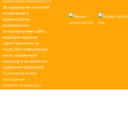
reklama@marketelectro.ru
За содержание новостей,
объявлений и
комментариев,
размещенных
пользователями сайта,
редакция журнала
ответственности не
несет. Вся информация
носит справочный
характер и не является
публичной оффертой.
Пользовательское
соглашение
Новости литературы