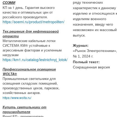
ряду технических
СОЭМИ
КП за 1 день. Гарантия высокого
характеристик к данному
качества и оптимальных цен от
изделию и относящихся 
российского производителя.
изделиям военного
https://soemi.ru/product/metropoliten/
назначения, ввиду чего
невозможен их массовый
Тех.решения для нефтегазовой
выпуск.
отрасти
Металлические кабельные лотки
Журнал:
СИСТЕМА КМ® устойчивые к
агрессивным факторам и усиленным
«Рынок Электротехники»
нагрузкам
№ 1, 2024 г.
https://km1.ru/catalog/lestnichnyj_lotok/
Полный текст:
Сокращенная версия
Профессиональное освещение
WOLTA®
Промышленные светильники для
освещения складских помещений,
производственных цехов, парковок,
хозяйственных ангаров.
https://www.wolta.ru/
Купить светильники от
производителя
PromLED - производитель