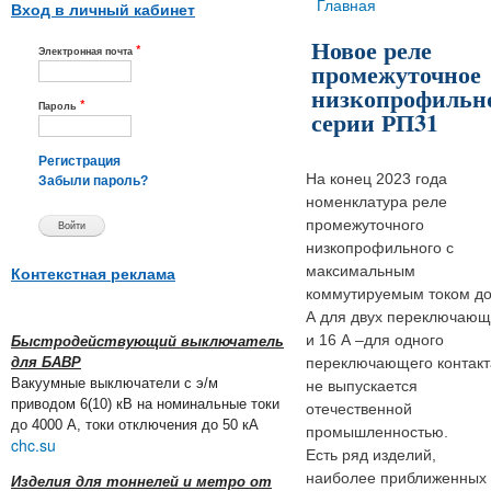
Вы здесь
Главная
Вход в личный кабинет
Новое реле
*
Электронная почта
промежуточное
низкопрофильн
*
Пароль
серии РП31
Регистрация
На конец 2023 года
Забыли пароль?
номенклатура реле
промежуточного
низкопрофильного с
максимальным
Контекстная реклама
коммутируемым током до
А для двух переключающ
и 16 А –для одного
Быстродействующий выключатель
для БАВР
переключающего контакт
Вакуумные выключатели с э/м
не выпускается
приводом 6(10) кВ на номинальные токи
отечественной
до 4000 А, токи отключения до 50 кА
промышленностью.
chc.su
Есть ряд изделий,
наиболее приближенных
Изделия для тоннелей и метро от