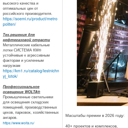
высокого качества и
оптимальных цен от
российского производителя.
https://soemi.ru/product/metro
politen/
Тех.решения для
нефтегазовой отрасти
Металлические кабельные
лотки СИСТЕМА КМ®
устойчивые к агрессивным
факторам и усиленным
нагрузкам
https://km1.ru/catalog/lestnichn
yj_lotok/
Профессиональное
освещение WOLTA®
Промышленные светильники
для освещения складских
помещений, производственных
цехов, парковок, хозяйственных
Масштабы премии в 2026 году:
ангаров.
https://www.wolta.ru/
40+ проектов и комплексов,