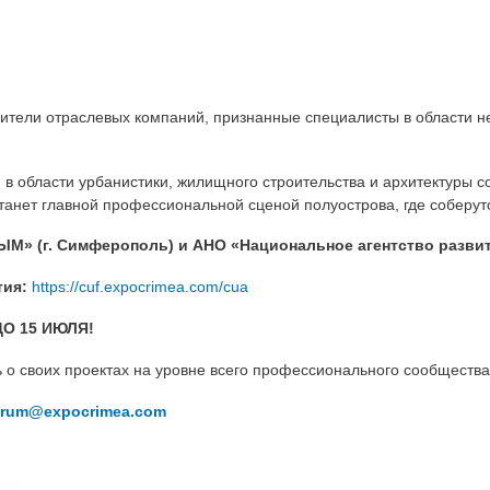
ители отраслевых компаний, признанные специалисты в области н
в области урбанистики, жилищного строительства и архитектуры 
танет главной профессиональной сценой полуострова, где соберут
РЫМ
»
(г. Симферополь)
и АНО «Национальное агентство разви
ия:
https://cuf.expocrimea.com/cua
ДО 15 ИЮЛЯ
!
ь о своих проектах на уровне всего профессионального сообщества
orum@expocrimea.com