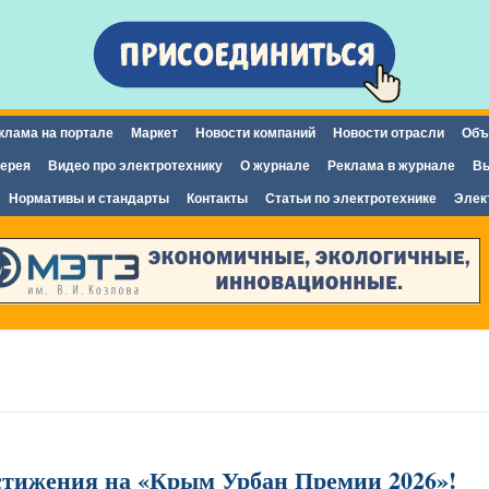
Перейти к
основному
содержанию
клама на портале
Маркет
Новости компаний
Новости отрасли
Объ
ерея
Видео про электротехнику
О журнале
Реклама в журнале
Вы
Нормативы и стандарты
Контакты
Статьи по электротехнике
Элек
остижения на «Крым Урбан Премии 2026»!