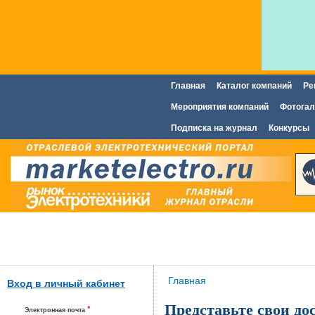
Главная
Каталог компаний
Ре
Главное меню
Мероприятия компаний
Фотогал
Подписка на журнал
Конкурсы
Вы здесь
Главная
Вход в личный кабинет
Представьте свои д
*
Электронная почта