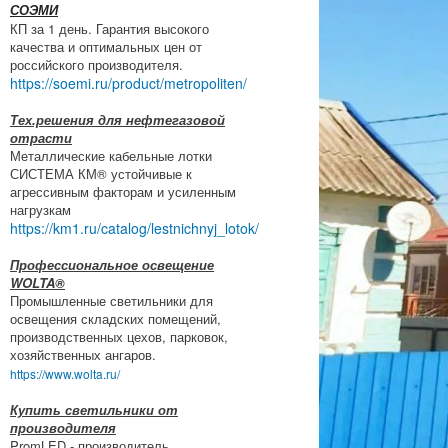
СОЭМИ
КП за 1 день. Гарантия высокого
качества и оптимальных цен от
российского производителя.
https://soemi.ru/product/metropoliten/
Тех.решения для нефтегазовой
отрасти
Металлические кабельные лотки
СИСТЕМА КМ® устойчивые к
агрессивным факторам и усиленным
нагрузкам
https://km1.ru/catalog/lestnichnyj_lotok/
Профессиональное освещение
WOLTA®
Промышленные светильники для
освещения складских помещений,
производственных цехов, парковок,
хозяйственных ангаров.
https://www.wolta.ru/
Купить светильники от
производителя
PromLED - производитель