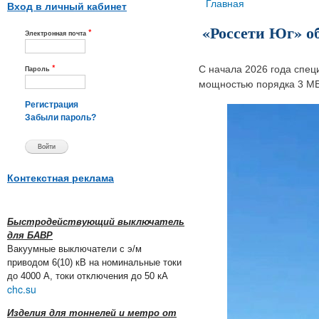
Вы здесь
Главная
Вход в личный кабинет
«Россети Юг» о
*
Электронная почта
*
С начала 2026 года спец
Пароль
мощностью порядка 3 МВт
Регистрация
Забыли пароль?
Контекстная реклама
Быстродействующий выключатель
для БАВР
Вакуумные выключатели с э/м
приводом 6(10) кВ на номинальные токи
до 4000 А, токи отключения до 50 кА
chc.su
Изделия для тоннелей и метро от