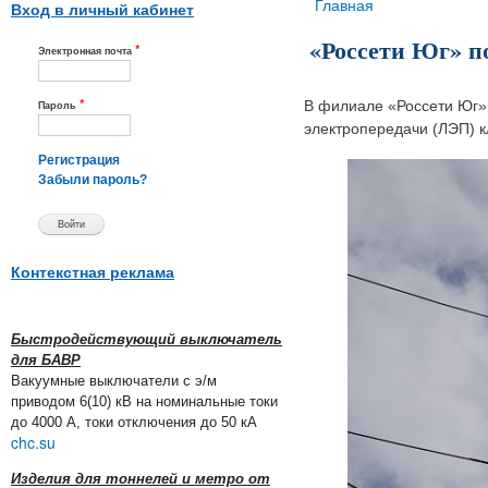
Вы здесь
Главная
Вход в личный кабинет
«Россети Юг» п
*
Электронная почта
*
В филиале «Россети Юг» 
Пароль
электропередачи (ЛЭП) к
Регистрация
Забыли пароль?
Контекстная реклама
Быстродействующий выключатель
для БАВР
Вакуумные выключатели с э/м
приводом 6(10) кВ на номинальные токи
до 4000 А, токи отключения до 50 кА
chc.su
Изделия для тоннелей и метро от