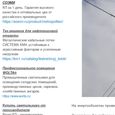
СОЭМИ
КП за 1 день. Гарантия высокого
качества и оптимальных цен от
российского производителя.
https://soemi.ru/product/metropoliten/
Тех.решения для нефтегазовой
отрасти
Металлические кабельные лотки
СИСТЕМА КМ® устойчивые к
агрессивным факторам и усиленным
нагрузкам
https://km1.ru/catalog/lestnichnyj_lotok/
Профессиональное освещение
WOLTA®
Промышленные светильники для
освещения складских помещений,
производственных цехов, парковок,
хозяйственных ангаров.
https://www.wolta.ru/
Купить светильники от
На энергообъектах прове
производителя
PromLED - производитель