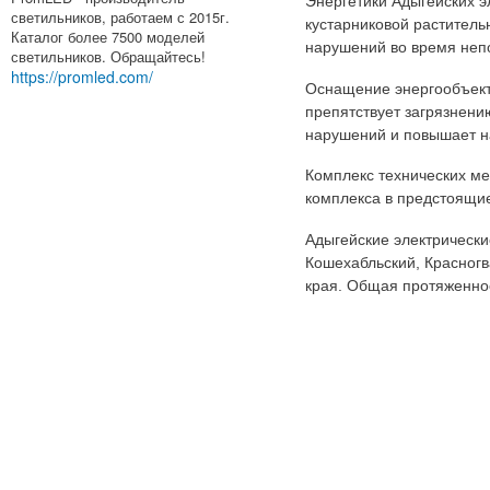
Энергетики Адыгейских э
светильников, работаем с 2015г.
кустарниковой раститель
Каталог более 7500 моделей
нарушений во время непо
светильников. Обращайтесь!
https://promled.com/
Оснащение энергообъекто
препятствует загрязнени
нарушений и повышает н
Комплекс технических м
комплекса в предстоящие
Адыгейские электрически
Кошехабльский, Красног
края. Общая протяженнос