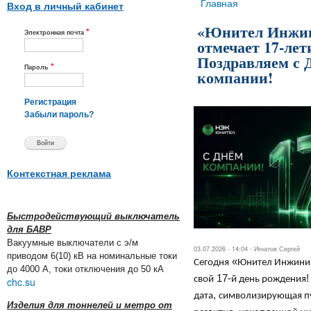
Вы здесь
Главная
Вход в личный кабинет
«Юнител Инжи
*
Электронная почта
отмечает 17-лет
Поздравляем с 
*
Пароль
компании!
Регистрация
Забыли пароль?
Контекстная реклама
Быстродействующий выключатель
для БАВР
Вакуумные выключатели с э/м
03.07.2026 - 14:04 -
Игнатов Сергей
приводом 6(10) кВ на номинальные токи
«
Сегодня
Юнител Инжини
до 4000 А, токи отключения до 50 кА
17-
свой
й день рождения
chc.su
,
дата
символизирующая пу
Изделия для тоннелей и метро от