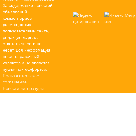
За содержание новостей,
объявлений и
комментариев,
размещенных
пользователями сайта,
редакция журнала
ответственности не
несет. Вся информация
носит справочный
характер и не является
публичной оффертой.
Пользовательское
соглашение
Новости литературы