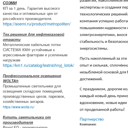
,
развития
накопленной и
СОЭМИ
КП за 1 день. Гарантия высокого
экспертизы и создания пе
качества и оптимальных цен от
технологических решений
российского производителя.
компания успешно работа
https://soemi.ru/product/metropoliten/
повышением надежности 
Тех.решения для нефтегазовой
,
электроэнергетики
внося
отрасти
стабильность и безопасно
Металлические кабельные лотки
.
энергосистемы
СИСТЕМА КМ® устойчивые к
агрессивным факторам и усиленным
Пусть накопленный за эти
нагрузкам
https://km1.ru/catalog/lestnichnyj_lotok/
,
опыт и сильная
сплочённа
незыблемой основой для 
Профессиональное освещение
.
достижений
WOLTA®
Промышленные светильники для
,
С праздником
дорогие ко
освещения складских помещений,
производственных цехов, парковок,
каждый новый день прино
хозяйственных ангаров.
,
вдохновение
новые идеи 
https://www.wolta.ru/
!
от проделанной работы
Купить светильники от
Партнерство
производителя
Компания:
PromLED - производитель