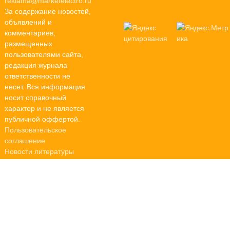
reklama@marketelectro.ru
За содержание новостей,
объявлений и
комментариев,
размещенных
пользователями сайта,
редакция журнала
ответственности не
несет. Вся информация
носит справочный
характер и не является
публичной оффертой.
Пользовательское
соглашение
Новости литературы