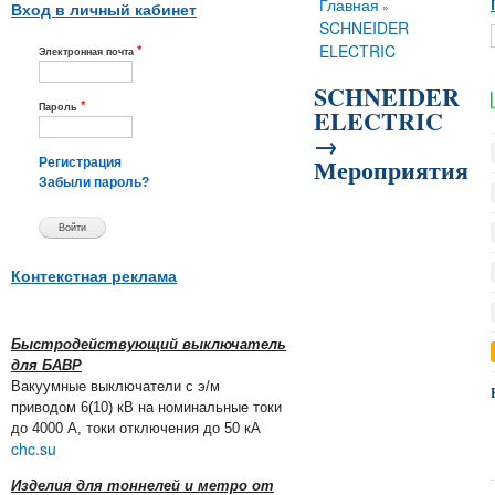
Вы здесь
Главная
»
Вход в личный кабинет
SCHNEIDER
*
ELECTRIC
Электронная почта
SCHNEIDER
*
Пароль
ELECTRIC
→
Мероприятия
Регистрация
Забыли пароль?
Контекстная реклама
Быстродействующий выключатель
для БАВР
Вакуумные выключатели с э/м
приводом 6(10) кВ на номинальные токи
до 4000 А, токи отключения до 50 кА
chc.su
Изделия для тоннелей и метро от