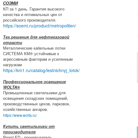
СОЭМИ
КП за 1 день. Гарантия высокого
качества и оптимальных цен от
российского производителя.
https://soemi.ru/product/metropoliten/
Тех.решения для нефтегазовой
отрасти
Металлические кабельные лотки
СИСТЕМА КМ® устойчивые к
агрессивным факторам и усиленным
нагрузкам
https://km1.ru/catalog/lestnichnyj_lotok/
Профессиональное освещение
WOLTA®
Промышленные светильники для
освещения складских помещений,
производственных цехов, парковок,
хозяйственных ангаров.
https://www.wolta.ru/
Купить светильники от
производителя
PromLED - производитель