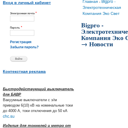
Вы здесь
Главная
Bigpro -
»
Вход в личный кабинет
Электротехническая
*
Компания Эко Свет
Электронная почта
Bigpro -
*
Пароль
Электротехниче
Компания Эко 
→ Новости
Регистрация
Забыли пароль?
Контекстная реклама
Быстродействующий выключатель
для БАВР
Вакуумные выключатели с э/м
приводом 6(10) кВ на номинальные токи
до 4000 А, токи отключения до 50 кА
chc.su
Изделия для тоннелей и метро от