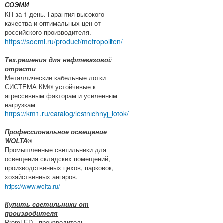
СОЭМИ
КП за 1 день. Гарантия высокого
качества и оптимальных цен от
российского производителя.
https://soemi.ru/product/metropoliten/
Тех.решения для нефтегазовой
отрасти
Металлические кабельные лотки
СИСТЕМА КМ® устойчивые к
агрессивным факторам и усиленным
нагрузкам
https://km1.ru/catalog/lestnichnyj_lotok/
Профессиональное освещение
WOLTA®
Промышленные светильники для
освещения складских помещений,
производственных цехов, парковок,
хозяйственных ангаров.
https://www.wolta.ru/
Купить светильники от
производителя
PromLED - производитель