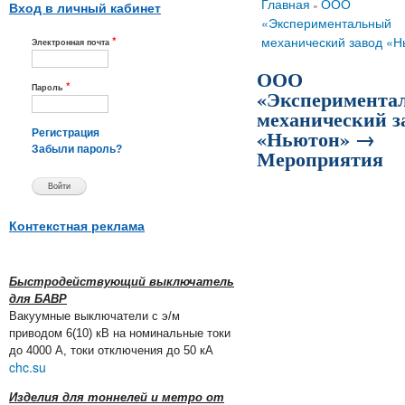
Вы здесь
Главная
ООО
»
Вход в личный кабинет
«Экспериментальный
*
механический завод «Н
Электронная почта
ООО
*
Пароль
«Эксперимента
механический з
«Ньютон» →
Регистрация
Забыли пароль?
Мероприятия
Контекстная реклама
Быстродействующий выключатель
для БАВР
Вакуумные выключатели с э/м
приводом 6(10) кВ на номинальные токи
до 4000 А, токи отключения до 50 кА
chc.su
Изделия для тоннелей и метро от