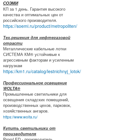
СОЭМИ
КП за 1 день. Гарантия высокого
качества и оптимальных цен от
российского производителя.
https://soemi.ru/product/metropoliten/
Тех.решения для нефтегазовой
отрасти
Металлические кабельные лотки
СИСТЕМА КМ® устойчивые к
агрессивным факторам и усиленным
нагрузкам
https://km1.ru/catalog/lestnichnyj_lotok/
Профессиональное освещение
WOLTA®
Промышленные светильники для
освещения складских помещений,
производственных цехов, парковок,
хозяйственных ангаров.
https://www.wolta.ru/
Купить светильники от
производителя
PromLED - производитель