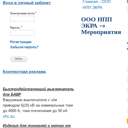
Вы здесь
Главная
ООО
»
Вход в личный кабинет
НПП ЭКРА
*
Электронная почта
ООО НПП
ЭКРА →
*
Пароль
Мероприятия
Регистрация
Забыли пароль?
Контекстная реклама
Быстродействующий выключатель
для БАВР
Вакуумные выключатели с э/м
приводом 6(10) кВ на номинальные токи
до 4000 А, токи отключения до 50 кА
chc.su
Изделия для тоннелей и метро от