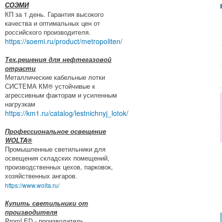
СОЭМИ
КП за 1 день. Гарантия высокого
качества и оптимальных цен от
российского производителя.
https://soemi.ru/product/metropoliten/
Тех.решения для нефтегазовой
отрасти
Металлические кабельные лотки
СИСТЕМА КМ® устойчивые к
агрессивным факторам и усиленным
нагрузкам
https://km1.ru/catalog/lestnichnyj_lotok/
Профессиональное освещение
WOLTA®
Промышленные светильники для
освещения складских помещений,
производственных цехов, парковок,
хозяйственных ангаров.
https://www.wolta.ru/
Купить светильники от
производителя
PromLED - производитель