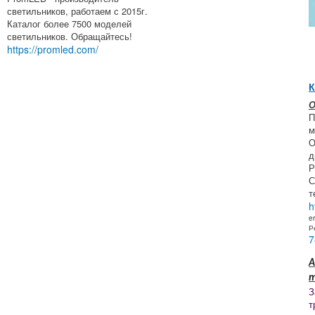
светильников, работаем с 2015г.
Каталог более 7500 моделей
светильников. Обращайтесь!
https://promled.com/
К
О
П
м
О
д
Р
С
т
h
e
Р
7
А
т
З
т