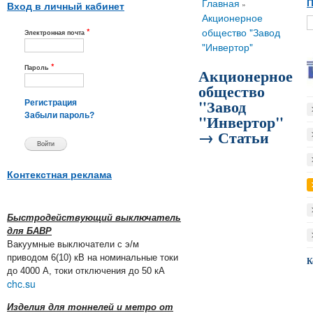
Вы здесь
Главная
П
»
Вход в личный кабинет
Акционерное
*
общество "Завод
Электронная почта
"Инвертор"
*
Пароль
Акционерное
общество
"Завод
Регистрация
"Инвертор"
Забыли пароль?
→ Статьи
Контекстная реклама
Быстродействующий выключатель
для БАВР
Вакуумные выключатели с э/м
приводом 6(10) кВ на номинальные токи
К
до 4000 А, токи отключения до 50 кА
chc.su
Изделия для тоннелей и метро от