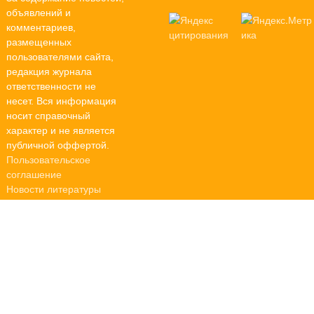
объявлений и
комментариев,
размещенных
пользователями сайта,
редакция журнала
ответственности не
несет. Вся информация
носит справочный
характер и не является
публичной оффертой.
Пользовательское
соглашение
Новости литературы