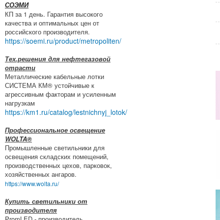
СОЭМИ
КП за 1 день. Гарантия высокого
качества и оптимальных цен от
российского производителя.
https://soemi.ru/product/metropoliten/
Тех.решения для нефтегазовой
отрасти
Металлические кабельные лотки
СИСТЕМА КМ® устойчивые к
агрессивным факторам и усиленным
нагрузкам
https://km1.ru/catalog/lestnichnyj_lotok/
Профессиональное освещение
WOLTA®
Промышленные светильники для
освещения складских помещений,
производственных цехов, парковок,
хозяйственных ангаров.
https://www.wolta.ru/
Купить светильники от
производителя
PromLED - производитель