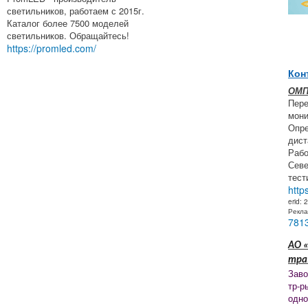
светильников, работаем с 2015г.
Каталог более 7500 моделей
светильников. Обращайтесь!
https://promled.com/
Кон
ОМП
Пере
мони
Опре
дист
Рабо
Севе
тест
http
erid:
Рекл
781
АО «
тра
Заво
тр-р
одно