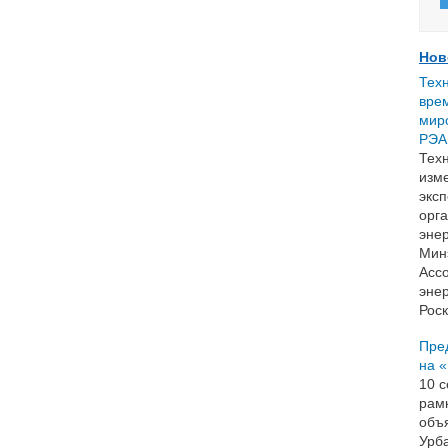
Нов
Тех
врем
миро
РЭА
Тех
изме
эксп
орг
энер
Мин
Асс
эне
Роск
Пре
на 
10 
рам
объ
Урб