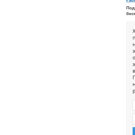
Рас
Под
бес