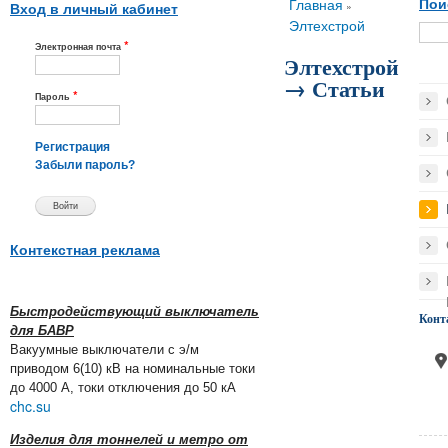
Вы здесь
Главная
Пои
»
Вход в личный кабинет
Элтехстрой
*
Электронная почта
Элтехстрой
→ Статьи
*
Пароль
Регистрация
Забыли пароль?
Контекстная реклама
Быстродействующий выключатель
Конт
для БАВР
Вакуумные выключатели с э/м
приводом 6(10) кВ на номинальные токи
до 4000 А, токи отключения до 50 кА
chc.su
Изделия для тоннелей и метро от