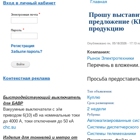
Вы здесь
Главная
Вход в личный кабинет
Прошу выставит
*
Электронная почта
предложение (К
продукцию
*
Пароль
Опубликовано пн, 05/18/2026 - 17:13 
Регистрация
Компания:
Забыли пароль?
Рынок Электротехники
Перечень в вложении
Контекстная реклама
Просьба предоставить
Тип объявления:
Куплю
Быстродействующий выключатель
Срок размещения:
для БАВР
2 недели
Вакуумные выключатели с э/м
Рубрика:
приводом 6(10) кВ на номинальные токи
Автоматизированные сис
до 4000 А, токи отключения до 50 кА
Системы диспетчерского
chc.su
Системы телемеханики
Изделия для тоннелей и метро от
Прикрепить файлы: