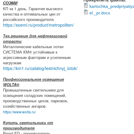
СОЭМИ
kartochka_predpriyatiy
КП за 1 день. Гарантия высокого
el._pr.docx
качества и оптимальных цен от
российского производителя.
https://soemi.ru/product/metropoliten/
Тех.решения для нефтегазовой
отрасти
Металлические кабельные лотки
СИСТЕМА КМ® устойчивые к
агрессивным факторам и усиленным
нагрузкам
https://km1.ru/catalog/lestnichnyj_lotok/
Профессиональное освещение
WOLTA®
Промышленные светильники для
освещения складских помещений,
производственных цехов, парковок,
хозяйственных ангаров.
https://www.wolta.ru/
Купить светильники от
производителя
PromLED - производитель