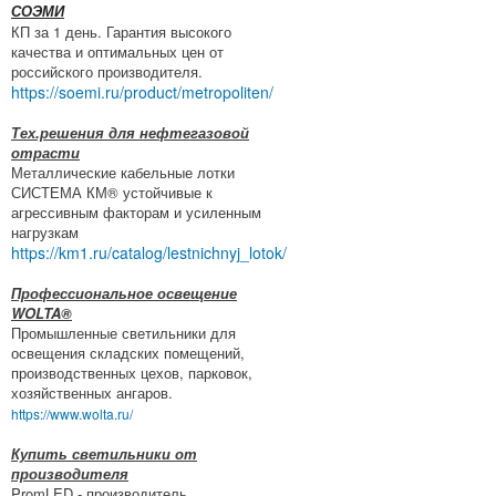
СОЭМИ
КП за 1 день. Гарантия высокого
качества и оптимальных цен от
российского производителя.
https://soemi.ru/product/metropoliten/
Тех.решения для нефтегазовой
отрасти
Металлические кабельные лотки
СИСТЕМА КМ® устойчивые к
агрессивным факторам и усиленным
нагрузкам
https://km1.ru/catalog/lestnichnyj_lotok/
Профессиональное освещение
WOLTA®
Промышленные светильники для
освещения складских помещений,
производственных цехов, парковок,
хозяйственных ангаров.
https://www.wolta.ru/
Купить светильники от
производителя
PromLED - производитель