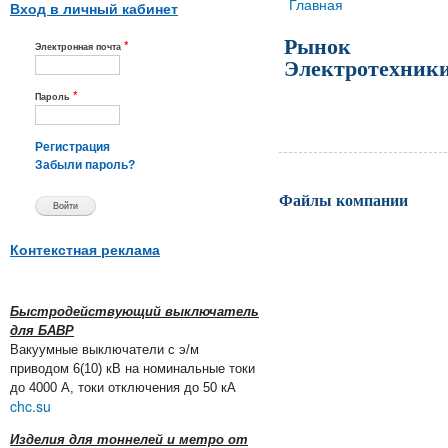
Вы здесь
Главная
Вход в личный кабинет
Рынок
*
Электронная почта
Электротехник
*
Пароль
Регистрация
Забыли пароль?
Файлы компании
Контекстная реклама
Быстродействующий выключатель
для БАВР
Вакуумные выключатели с э/м
приводом 6(10) кВ на номинальные токи
до 4000 А, токи отключения до 50 кА
chc.su
Изделия для тоннелей и метро от