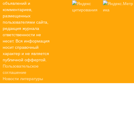
объявлений и
комментариев,
размещенных
пользователями сайта,
редакция журнала
ответственности не
несет. Вся информация
носит справочный
характер и не является
публичной оффертой.
Пользовательское
соглашение
Новости литературы