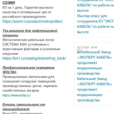
СОЭМИ
КП за 1 день. Гарантия высокого
качества и оптимальных цен от
Мастер-класс для
российского производителя.
сотрудников КЗ "ЭКС
https://soemi.ru/product/metropoliten/
КАБЕЛЬ" по работе н
Тех.решения для нефтегазовой
высоте
отрасти
Металлические кабельные лотки
СИСТЕМА КМ® устойчивые к
03.12.2025 - 09:49
агрессивным факторам и усиленным
нагрузкам
https://km1.ru/catalog/lestnichnyj_lotok/
Профессиональное освещение
WOLTA®
Промышленные светильники для
Кабельный Завод
освещения складских помещений,
«ЭКСПЕРТ-КАБЕЛЬ»
производственных цехов, парковок,
продолжает
хозяйственных ангаров.
модернизацию
https://www.wolta.ru/
производства
Купить светильники от
производителя
PromLED - производитель