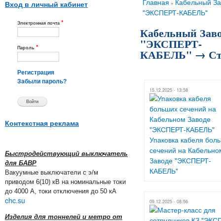
Вы здесь
Главная
Кабельный За
»
Вход в личный кабинет
"ЭКСПЕРТ-КАБЕЛЬ"
*
Электронная почта
Кабельный Зав
"ЭКСПЕРТ-
*
Пароль
КАБЕЛЬ" → Ст
Регистрация
Забыли пароль?
15.12.2025 - 13:58
Контекстная реклама
Упаковка кабеля бол
сечений на Кабельно
Быстродействующий выключатель
Заводе "ЭКСПЕРТ-
для БАВР
КАБЕЛЬ"
Вакуумные выключатели с э/м
приводом 6(10) кВ на номинальные токи
до 4000 А, токи отключения до 50 кА
chc.su
09.12.2025 - 08:56
Изделия для тоннелей и метро от