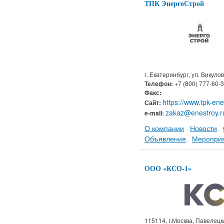
ТПК ЭнергоСтрой
г. Екатеринбург, ул. Викулов
Телефон:
+7 (800) 777-60-
Факс:
https://www.tpk-ene
Сайт:
zakaz@enestroy.r
e-mail:
О компании
Новости
.
.
Объявления
Меропри
.
ООО «КСО-1»
115114, г.Москва, Павелецка