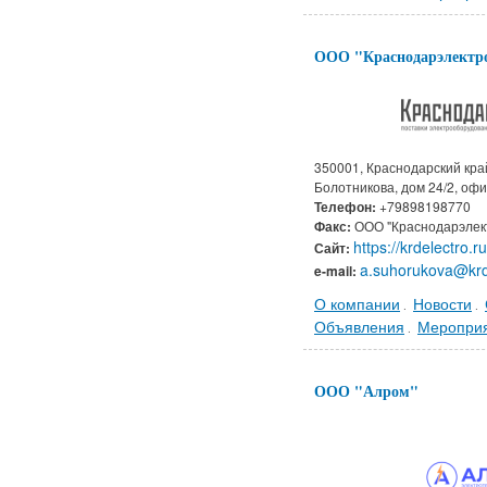
ООО "Краснодарэлектр
350001, Краснодарский край
Болотникова, дом 24/2, офи
Телефон:
+79898198770
Факс:
ООО "Краснодарэлек
https://krdelectro.ru
Сайт:
a.suhorukova@krd
e-mail:
О компании
Новости
.
.
Объявления
Меропри
.
ООО "Алром"