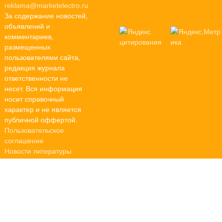
reklama@marketelectro.ru
За содержание новостей,
объявлений и
комментариев,
размещенных
пользователями сайта,
редакция журнала
ответственности не
несет. Вся информация
носит справочный
характер и не является
публичной оффертой.
Пользовательское
соглашение
Новости литературы