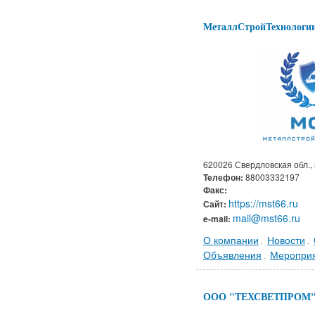
МеталлСтройТехнологи
620026 Свердловская обл., 
Телефон:
88003332197
Факс:
https://mst66.ru
Сайт:
mail@mst66.ru
e-mail:
О компании
Новости
.
.
Объявления
Меропри
.
ООО "ТЕХСВЕТПРОМ