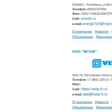
454080,г. Челябинск, ул.Ви
Телефон:
89220187994
Факс:
ООО "СМЕШЭЛЕКТР
smesh.ru
Сайт:
energo747@mail.
e-mail:
О компании
Новости
.
.
Объявления
Меропри
.
ООО "ВЕЛАР"
344116, Ростовская область,
Телефон:
+7 (863) 229-21-
Факс:
https://velar-lt.ru/
Сайт:
sale@velar-lt.ru
e-mail:
О компании
Новости
.
.
Объявления
Меропри
.