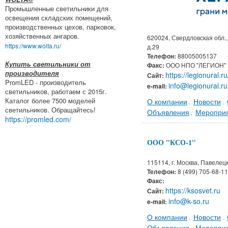
Промышленные светильники для
освещения складских помещений,
производственных цехов, парковок,
хозяйственных ангаров.
620024, Свердловская обл.,
https://www.wolta.ru/
д.29
Телефон:
88005005137
Купить светильники от
Факс:
ООО НПО "ЛЕГИОН"
производителя
https://legionural.ru
Сайт:
PromLED - производитель
info@legionural.ru
e-mail:
светильников, работаем с 2015г.
Каталог более 7500 моделей
О компании
Новости
.
.
светильников. Обращайтесь!
Объявления
Меропри
.
https://promled.com/
ООО "КСО-1"
115114, г. Москва, Павелец
Телефон:
8 (499) 705-68-11
Факс:
https://ksosvet.ru
Сайт:
info@k-so.ru
e-mail:
О компании
Новости
.
.
Объявления
Меропри