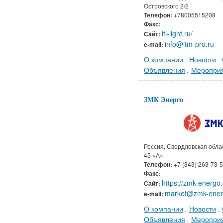
Островского 2/2
Телефон:
+78005515208
Факс:
itl-light.ru/
Сайт:
info@itm-pro.ru
e-mail:
О компании
Новости
.
.
Объявления
Меропри
.
ЗМК Энерго
Россия, Свердловская облас
45 «А»
Телефон:
+7 (343) 263-73-
Факс:
https://zmk-energo
Сайт:
market@zmk-ener
e-mail:
О компании
Новости
.
.
Объявления
Меропри
.