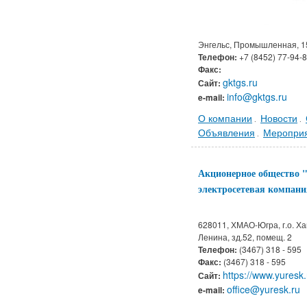
Энгельс, Промышленная, 1
Телефон:
+7 (8452) 77-94-
Факс:
gktgs.ru
Сайт:
info@gktgs.ru
e-mail:
О компании
Новости
.
.
Объявления
Меропри
.
Акционерное общество 
электросетевая компа
628011, ХМАО-Югра, г.о. Х
Ленина, зд.52, помещ. 2
Телефон:
(3467) 318 - 595
Факс:
(3467) 318 - 595
https://www.yuresk.
Сайт:
office@yuresk.ru
e-mail: