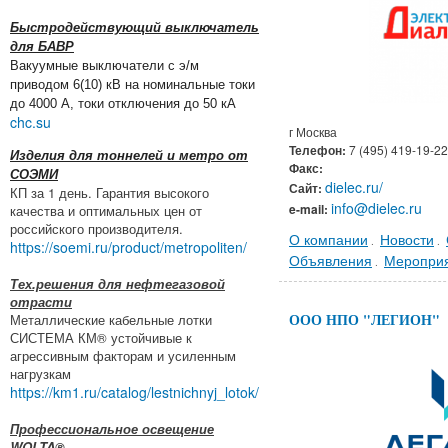
Быстродействующий выключатель
для БАВР
Вакуумные выключатели с э/м
приводом 6(10) кВ на номинальные токи
до 4000 А, токи отключения до 50 кА
chc.su
г Москва
Телефон:
7 (495) 419-19-22
Изделия для тоннелей и метро от
Факс:
СОЭМИ
dielec.ru/
Сайт:
КП за 1 день. Гарантия высокого
info@dielec.ru
e-mail:
качества и оптимальных цен от
российского производителя.
О компании
Новости
.
.
https://soemi.ru/product/metropoliten/
Объявления
Меропри
.
Тех.решения для нефтегазовой
отрасти
ООО НПО "ЛЕГИОН"
Металлические кабельные лотки
СИСТЕМА КМ® устойчивые к
агрессивным факторам и усиленным
нагрузкам
https://km1.ru/catalog/lestnichnyj_lotok/
Профессиональное освещение
WOLTA®