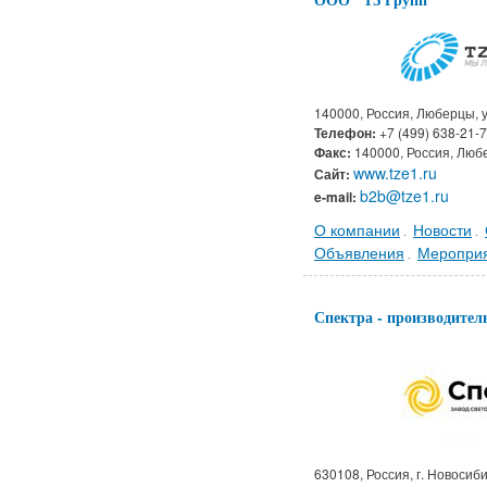
140000, Россия, Люберцы, ул
Телефон:
+7 (499) 638-21-
Факс:
140000, Россия, Любер
www.tze1.ru
Сайт:
b2b@tze1.ru
e-mail:
О компании
Новости
.
.
Объявления
Меропри
.
Спектра - производител
630108, Россия, г. Новосиби