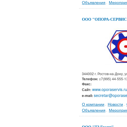
Объявления
Меропри
.
ООО "ОПОРА-СЕРВИС
344002 г. Ростов-на-Дону, у
Телефон:
±7(995) 44-555-1
Факс:
www.oporaservis.r
Сайт:
secretar@oporaser
e-mail:
О компании
Новости
.
.
Объявления
Меропри
.
ООО "ТЗ Групп"