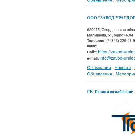
.
ООО ”ЗАВОД УРАЛДО
620075, Свердловская облас
Малышева, 51, офис 46.04
Телефон:
+7 (343) 226-91-
Факс:
https://zavod-urald
Сайт:
info@zavod-uraldo
e-mail:
О компании
Новости
.
.
Объявления
Меропри
.
ГК Теплогазоснабжение