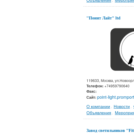
Объявления
Меропри
.
"Поинт Лайт" ltd
119633, Москва, ул.Новоорло
Телефон:
+74959790640
Факс:
point-light.promport
Сайт:
О компании
Новости
.
.
Объявления
Меропри
.
Завод светильников "Fi