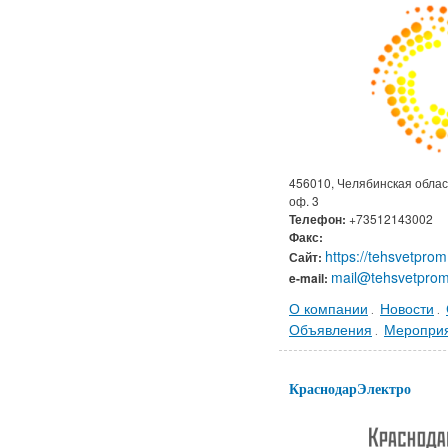
456010, Челябинская область
оф. 3
Телефон:
+73512143002
Факс:
https://tehsvetprom
Сайт:
mail@tehsvetprom
e-mail:
О компании
Новости
.
.
Объявления
Меропри
.
КраснодарЭлектро