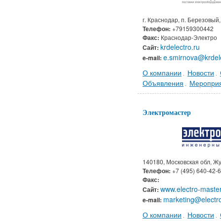
г. Краснодар, п. Березовый, 
Телефон:
+79159300442
Факс:
Краснодар-Электро
krdelectro.ru
Сайт:
e.smirnova@krdele
e-mail:
О компании
Новости
.
.
Объявления
Меропри
.
Электромастер
140180, Московская обл, Жу
Телефон:
+7 (495) 640-42-
Факс:
www.electro-master
Сайт:
marketing@electro
e-mail:
О компании
Новости
.
.