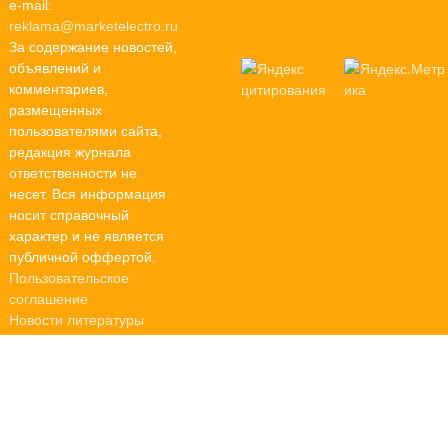
e-mail:
reklama@marketelectro.ru
За содержание новостей,
объявлений и
комментариев,
размещенных
пользователями сайта,
редакция журнала
ответственности не
несет. Вся информация
носит справочный
характер и не является
публичной оффертой.
Пользовательское
соглашение
Новости литературы