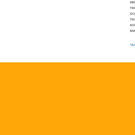
кв
те
ос
те
ко
ми
Чи