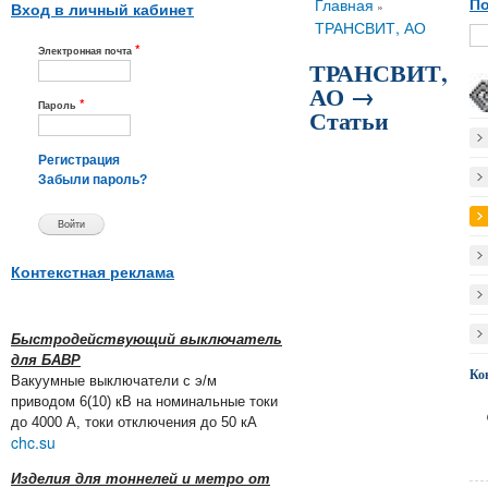
Вы здесь
Главная
По
»
Вход в личный кабинет
ТРАНСВИТ, АО
*
Электронная почта
ТРАНСВИТ,
АО →
*
Пароль
Статьи
Регистрация
Забыли пароль?
Контекстная реклама
Быстродействующий выключатель
для БАВР
Ко
Вакуумные выключатели с э/м
приводом 6(10) кВ на номинальные токи
до 4000 А, токи отключения до 50 кА
chc.su
Изделия для тоннелей и метро от