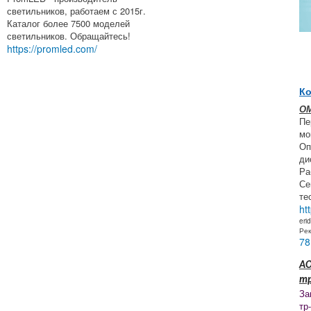
светильников, работаем с 2015г.
Каталог более 7500 моделей
светильников. Обращайтесь!
https://promled.com/
Ко
ОМ
Пе
мо
Оп
ди
Ра
Се
те
ht
eri
Ре
78
АО
т
За
тр