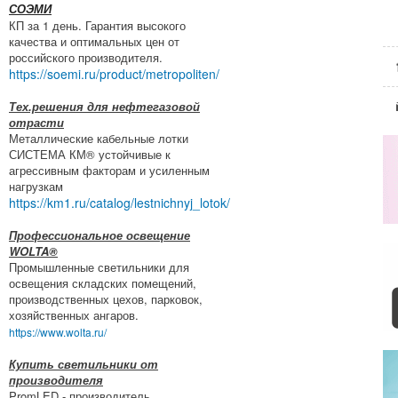
СОЭМИ
КП за 1 день. Гарантия высокого
качества и оптимальных цен от
российского производителя.
https://soemi.ru/product/metropoliten/
Тех.решения для нефтегазовой
отрасти
Металлические кабельные лотки
СИСТЕМА КМ® устойчивые к
агрессивным факторам и усиленным
нагрузкам
https://km1.ru/catalog/lestnichnyj_lotok/
Профессиональное освещение
WOLTA®
Промышленные светильники для
освещения складских помещений,
производственных цехов, парковок,
хозяйственных ангаров.
https://www.wolta.ru/
Купить светильники от
производителя
PromLED - производитель