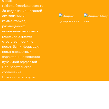
e-mail:
reklama@marketelectro.ru
За содержание новостей,
объявлений и
комментариев,
размещенных
пользователями сайта,
редакция журнала
ответственности не
несет. Вся информация
носит справочный
характер и не является
публичной оффертой.
Пользовательское
соглашение
Новости литературы