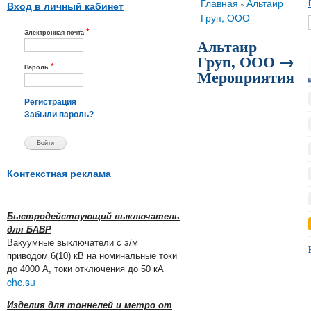
Вы здесь
Главная
Альтаир
»
Вход в личный кабинет
Груп, ООО
*
Электронная почта
Альтаир
Груп, ООО →
*
Пароль
Мероприятия
Регистрация
Забыли пароль?
Контекстная реклама
Быстродействующий выключатель
для БАВР
Вакуумные выключатели с э/м
приводом 6(10) кВ на номинальные токи
до 4000 А, токи отключения до 50 кА
chc.su
Изделия для тоннелей и метро от