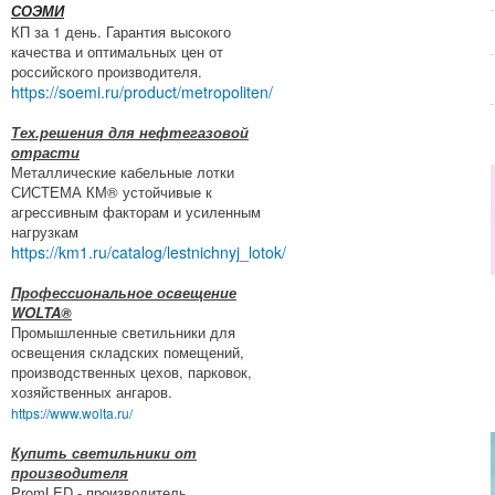
СОЭМИ
КП за 1 день. Гарантия высокого
качества и оптимальных цен от
российского производителя.
https://soemi.ru/product/metropoliten/
Тех.решения для нефтегазовой
отрасти
Металлические кабельные лотки
СИСТЕМА КМ® устойчивые к
агрессивным факторам и усиленным
нагрузкам
https://km1.ru/catalog/lestnichnyj_lotok/
Профессиональное освещение
WOLTA®
Промышленные светильники для
освещения складских помещений,
производственных цехов, парковок,
хозяйственных ангаров.
https://www.wolta.ru/
Купить светильники от
производителя
PromLED - производитель