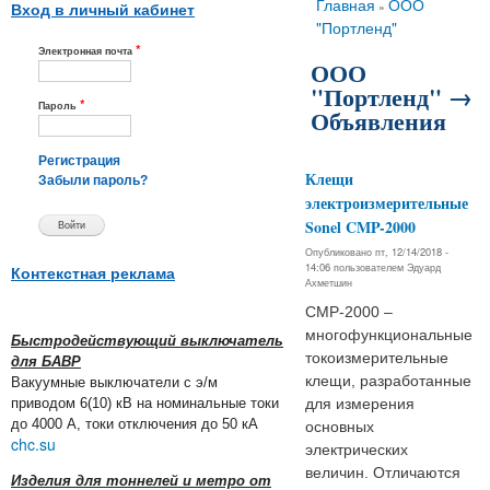
Вы здесь
Главная
ООО
»
Вход в личный кабинет
"Портленд"
*
Электронная почта
ООО
"Портленд" →
*
Пароль
Объявления
Регистрация
Клещи
Забыли пароль?
электроизмерительные
Sonel CMP-2000
Опубликовано пт, 12/14/2018 -
14:06 пользователем
Эдуард
Контекстная реклама
Ахметшин
CMP-2000 –
многофункциональные
Быстродействующий выключатель
токоизмерительные
для БАВР
клещи, разработанные
Вакуумные выключатели с э/м
приводом 6(10) кВ на номинальные токи
для измерения
до 4000 А, токи отключения до 50 кА
основных
chc.su
электрических
величин. Отличаются
Изделия для тоннелей и метро от