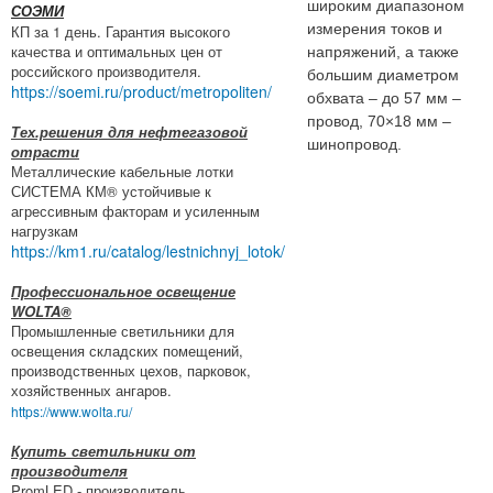
широким диапазоном
СОЭМИ
измерения токов и
КП за 1 день. Гарантия высокого
качества и оптимальных цен от
напряжений, а также
российского производителя.
большим диаметром
https://soemi.ru/product/metropoliten/
обхвата – до 57 мм –
провод, 70×18 мм –
Тех.решения для нефтегазовой
шинопровод.
отрасти
Металлические кабельные лотки
СИСТЕМА КМ® устойчивые к
агрессивным факторам и усиленным
нагрузкам
https://km1.ru/catalog/lestnichnyj_lotok/
Профессиональное освещение
WOLTA®
Промышленные светильники для
освещения складских помещений,
производственных цехов, парковок,
хозяйственных ангаров.
https://www.wolta.ru/
Купить светильники от
производителя
PromLED - производитель