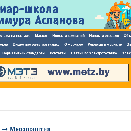
Перейти к
основному
содержанию
клама на портале
Маркет
Новости компаний
Новости отрасли
Объ
ерея
Видео про электротехнику
О журнале
Реклама в журнале
Вы
Нормативы и стандарты
Контакты
Статьи по электротехнике
Элек
 → Мероприятия