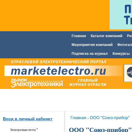
Главная
Каталог компаний
Ре
Главное меню
Мероприятия компаний
Фотогал
Подписка на журнал
Конкурсы
Вы здесь
Главная
ООО "Союз-прибор"
»
Вход в личный кабинет
ООО "Союз-прибор"
*
Электронная почта