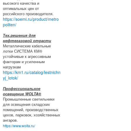
высокого качества и
оптимальных цен от
российского производителя.
https://soemi.ru/product/metro
politen/
Тех.решения для
нефтегазовой отрасти
Металлические кабельные
лотки СИСТЕМА КМ®
устойчивые к агрессивным
факторам и усиленным
нагрузкам
https://km1.ru/catalog/lestnichn
yj_lotok/
Профессиональное
освещение WOLTA®
Промышленные светильники
для освещения складских
помещений, производственных
цехов, парковок, хозяйственных
ангаров.
https://www.wolta.ru/