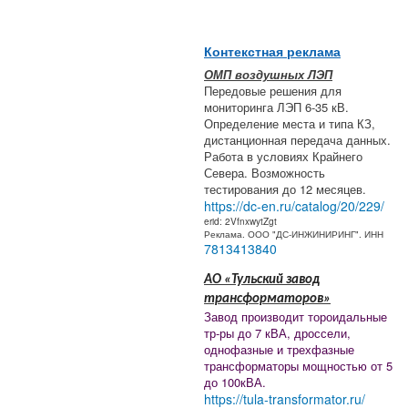
Контекстная реклама
ОМП воздушных ЛЭП
Передовые решения для
мониторинга ЛЭП 6-35 кВ.
Определение места и типа КЗ,
дистанционная передача данных.
Работа в условиях Крайнего
Севера. Возможность
тестирования до 12 месяцев.
https://dc-en.ru/catalog/20/229/
erid: 2VfnxwytZgt
Реклама. ООО "ДС-ИНЖИНИРИНГ". ИНН
7813413840
АО «Тульский завод
трансформаторов»
Завод производит тороидальные
тр-ры до 7 кВА, дроссели,
однофазные и трехфазные
трансформаторы мощностью от 5
до 100кВА.
https://tula-transformator.ru/