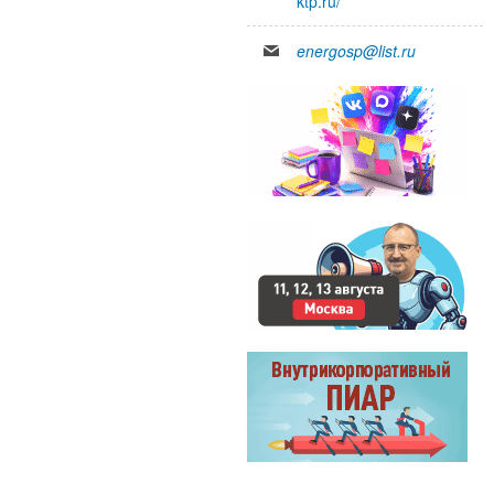
ktp.ru/
energosp@list.ru