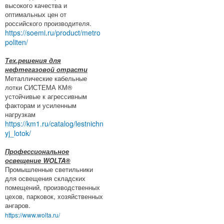
высокого качества и
оптимальных цен от
российского производителя.
https://soemi.ru/product/metro
politen/
Тех.решения для
нефтегазовой отрасти
Металлические кабельные
лотки СИСТЕМА КМ®
устойчивые к агрессивным
факторам и усиленным
нагрузкам
https://km1.ru/catalog/lestnichn
yj_lotok/
Профессиональное
освещение WOLTA®
Промышленные светильники
для освещения складских
помещений, производственных
цехов, парковок, хозяйственных
ангаров.
https://www.wolta.ru/