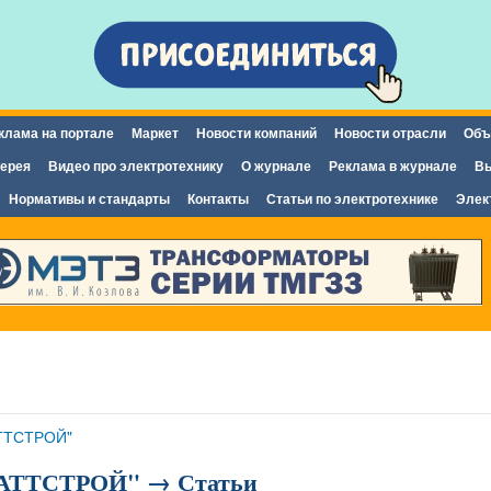
Перейти к
основному
содержанию
клама на портале
Маркет
Новости компаний
Новости отрасли
Объ
ерея
Видео про электротехнику
О журнале
Реклама в журнале
Вы
Нормативы и стандарты
Контакты
Статьи по электротехнике
Элек
ТТСТРОЙ"
АТТСТРОЙ" → Статьи