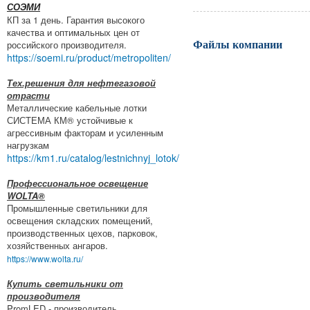
СОЭМИ
КП за 1 день. Гарантия высокого
качества и оптимальных цен от
Файлы компании
российского производителя.
https://soemi.ru/product/metropoliten/
Тех.решения для нефтегазовой
отрасти
Металлические кабельные лотки
СИСТЕМА КМ® устойчивые к
агрессивным факторам и усиленным
нагрузкам
https://km1.ru/catalog/lestnichnyj_lotok/
Профессиональное освещение
WOLTA®
Промышленные светильники для
освещения складских помещений,
производственных цехов, парковок,
хозяйственных ангаров.
https://www.wolta.ru/
Купить светильники от
производителя
PromLED - производитель