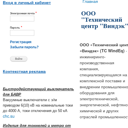
Вы здесь
Главная
Вход в личный кабинет
ООО
*
Электронная почта
"Технический
центр "Виндэк
*
Пароль
Регистрация
ООО «Технический цен
Забыли пароль?
«Виндэк» (TC WindEq)
-
инжиниринго-
производственная
компания,
Контекстная реклама
специализирующаяся на
комплексной поставке и
внедрении промышленно
Быстродействующий выключатель
оборудования для
для БАВР
электротехнической,
Вакуумные выключатели с э/м
энергетической, нефтяно
приводом 6(10) кВ на номинальные токи
химической и других
до 4000 А, токи отключения до 50 кА
chc.su
отраслей промышленнос
Изделия для тоннелей и метро от