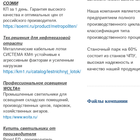
СОЭМИ
КП за 1 день. Гарантия высокого
Наша компания является
качества и оптимальных цен от
предприятием полного
российского производителя.
производственного цикла
https://soemi.ru/product/metropoliten/
классификация типа
производственного проце
Тех.решения для нефтегазовой
отрасти
Металлические кабельные лотки
Станочный парк на 60%
СИСТЕМА КМ® устойчивые к
состоит из станков ЧПУ,
агрессивным факторам и усиленным
высокая надежность и
нагрузкам
качество нашей продукци
https://km1.ru/catalog/lestnichnyj_lotok/
Профессиональное освещение
WOLTA®
Промышленные светильники для
освещения складских помещений,
Файлы компании
производственных цехов, парковок,
хозяйственных ангаров.
https://www.wolta.ru/
Купить светильники от
производителя
PromLED - производитель