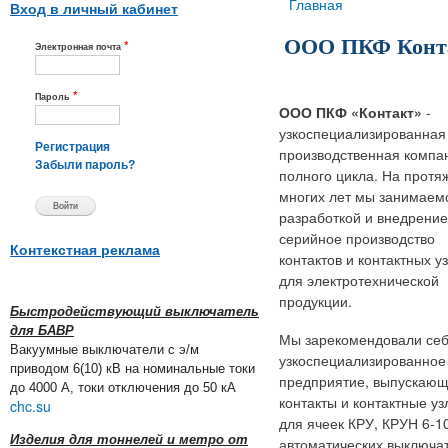
Вы здесь
Главная
Вход в личный кабинет
ООО ПКФ Конт
*
Электронная почта
*
Пароль
ООО ПКФ «Контакт»
-
узкоспециализированная
Регистрация
производственная компа
Забыли пароль?
полного цикла. На протя
многих лет мы занимаем
разработкой и внедрение
серийное производство
Контекстная реклама
контактов и контактных у
для электротехнической
продукции.
Быстродействующий выключатель
для БАВР
Мы зарекомендовали себ
Вакуумные выключатели с э/м
узкоспециализированное
приводом 6(10) кВ на номинальные токи
предприятие, выпускаю
до 4000 А, токи отключения до 50 кА
контакты и контактные уз
chc.su
для ячеек КРУ, КРУН 6-10
Изделия для тоннелей и метро от
автоматических выключа