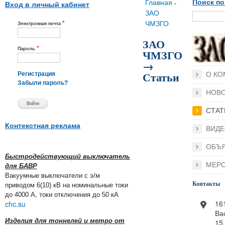
Вы здесь
Главная
Поиск по
»
Вход в личный кабинет
ЗАО
*
ЧМЗГО
Электронная почта
ЗАО
*
Пароль
ЧМЗГО
→
Статьи
О КО
Регистрация
Забыли пароль?
НОВ
СТАТ
Контекстная реклама
ВИДЕ
ОБЪ
Быстродействующий выключатель
МЕР
для БАВР
Вакуумные выключатели с э/м
Контакты
приводом 6(10) кВ на номинальные токи
до 4000 А, токи отключения до 50 кА
16
chc.su
Ва
Изделия для тоннелей и метро от
15