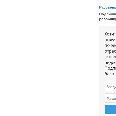
Рассылк
Подпиши
рассылк
Хотит
получ
по эл
отра
эспер
виде
Подп
беспл