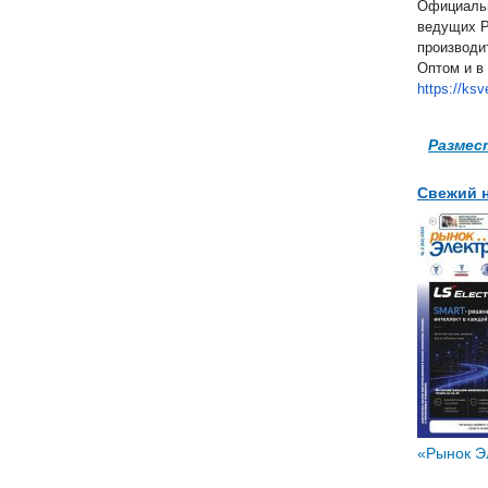
Официаль
ведущих Р
производи
Оптом и в 
https://ksv
Размес
Свежий 
«Рынок Эл