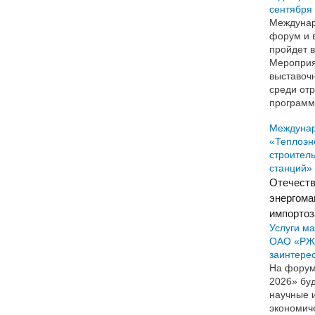
сентября 
Междунар
форум и в
пройдет в
Мероприя
выставоч
среди от
программ
Междуна
«Теплоэн
строител
станций»
Отечест
энергома
импорто
Услуги ма
ОАО «РЖД
заинтере
На форум
2026» буд
научные и
экономич