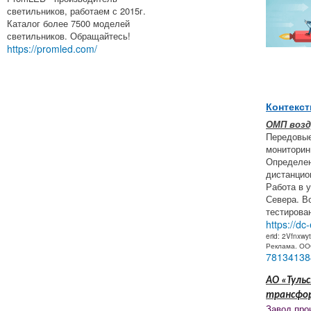
светильников, работаем с 2015г.
Каталог более 7500 моделей
светильников. Обращайтесь!
https://promled.com/
Контекст
ОМП воз
Передовые
мониторин
Определен
дистанцио
Работа в 
Севера. В
тестирова
https://dc
erid: 2Vfnxwy
Реклама. О
78134138
АО «Тульс
трансфо
Завод про