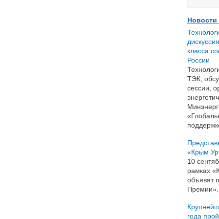
Новости
Технолог
дискуссия
класса с
России
Технолог
ТЭК, обсу
сессии, 
энергети
Минэнерг
«Глобаль
поддержк
Представ
«Крым Ур
10 сентя
рамках «
объявят 
Премии».
Крупнейш
года прой