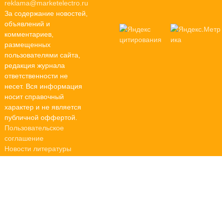
reklama@marketelectro.ru
За содержание новостей,
объявлений и
комментариев,
размещенных
пользователями сайта,
редакция журнала
ответственности не
несет. Вся информация
носит справочный
характер и не является
публичной оффертой.
Пользовательское
соглашение
Новости литературы