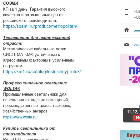
СОЭМИ
КП за 1 день. Гарантия высокого
+8
качества и оптимальных цен от
+8
российского производителя.
https://soemi.ru/product/metropoliten/
ww
Тех.решения для нефтегазовой
отрасти
za
Металлические кабельные лотки
СИСТЕМА КМ® устойчивые к
агрессивным факторам и усиленным
нагрузкам
https://km1.ru/catalog/lestnichnyj_lotok/
Профессиональное освещение
WOLTA®
Промышленные светильники для
освещения складских помещений,
производственных цехов, парковок,
хозяйственных ангаров.
https://www.wolta.ru/
Купить светильники от
производителя
PromLED - производитель