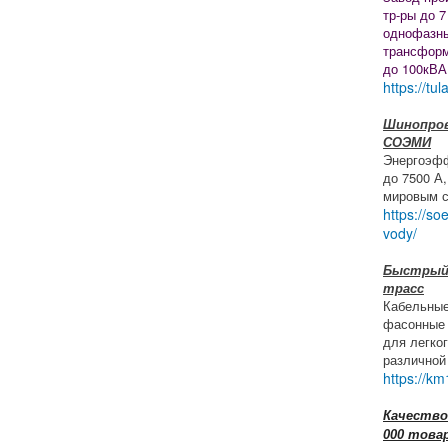
тр-ры до 7
однофазны
трансформ
до 100кВА
https://tul
Шинопров
СОЭМИ
Энергоэф
до 7500 А
мировым с
https://so
vody/
Быстрый
трасс
Кабельные
фасонные 
для легко
различной
https://km
Качество 
000 това