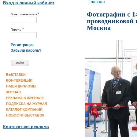
Вы здесь
Главная
Вход в личный кабинет
Фотографии с 1
*
Электронная почта
проводниковой п
Москва
*
Пароль
Регистрация
Забыли пароль?
ВЫСТАВКИ
КОНФЕРЕНЦИИ
НАШИ ДИПЛОМЫ
ЖУРНАЛ
РЕКЛАМА В ЖУРНАЛЕ
ПОДПИСКА НА ЖУРНАЛ
КАТАЛОГ КОМПАНИЙ
НОВОСТИ ВЫСТАВОК
Контекстная реклама