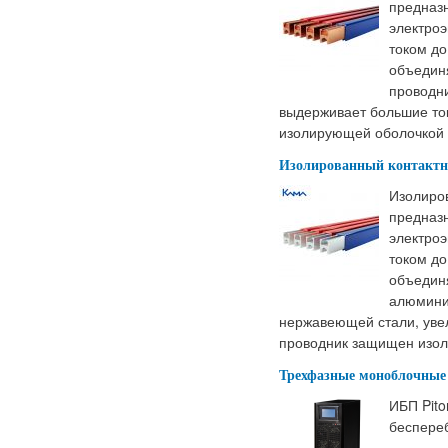
предназ
электро
током до
объедин
проводн
выдерживает большие то
изолирующей оболочкой 
Изолированный контактны
Изолиро
предназ
электро
током до
объедин
алюмини
нержавеющей стали, уве
проводник защищен изол
Трехфазные моноблочные 
ИБП Pito
беспереб