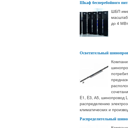
Шкаф бесперебойного пи
ШБП имее
масштаб
до 4 МВт
Осветительный шинопро
Компания
шинопро
потребит
предназн
располож
сочетан
E1, E3, А5, шинопровод 
распределению электроэн
климатических и произво
Распределительный шино
Компания