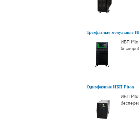
Трехфазные модульные И
ИБП Pito
беспереб
Однофазные ИБП Piton
ИБП Pito
беспереб