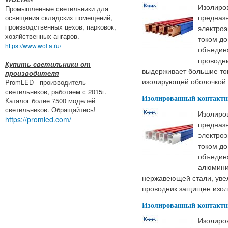
Изолиро
Промышленные светильники для
предназ
освещения складских помещений,
производственных цехов, парковок,
электро
хозяйственных ангаров.
током до
https://www.wolta.ru/
объедин
проводн
Купить светильники от
выдерживает большие то
производителя
изолирующей оболочкой 
PromLED - производитель
светильников, работаем с 2015г.
Изолированный контактны
Каталог более 7500 моделей
светильников. Обращайтесь!
Изолиро
https://promled.com/
предназ
электро
током до
объедин
алюмини
нержавеющей стали, уве
проводник защищен изол
Изолированный контактны
Изолиро