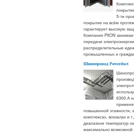
Комплек
покрытие
5-ти про
покрытие на всём протя
гарантирует высокую защи
Компания PitON занимае
передачи электроэнерги
распределительные идеа
промышленных и граждан
Шинопровод Powerduct
Шинопро
производ
электрот
использу
6300 А 
применя
повышенной этажности, а
комплексах, вокзалах и 
диапазоне температур ок
максимально возможной 