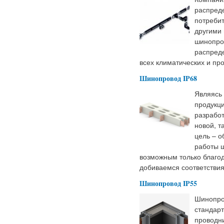
распред
потребит
другими 
шинопро
распреде
всех климатических и пр
Шинопровод IP68
Являясь
продукци
разработ
новой, т
цель – о
работы ш
возможным только благо
добиваемся соответстви
Шинопровод IP55
Шинопров
стандар
проводни