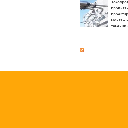
Токопров
пропитан
проектир
монтаж н
течении