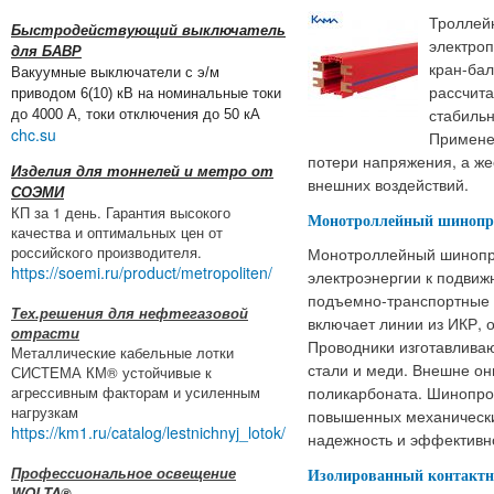
Троллей
Быстродействующий выключатель
электроп
для БАВР
кран-бал
Вакуумные выключатели с э/м
рассчита
приводом 6(10) кВ на номинальные токи
стабильн
до 4000 А, токи отключения до 50 кА
chc.su
Примене
потери напряжения, а же
Изделия для тоннелей и метро от
внешних воздействий.
СОЭМИ
КП за 1 день. Гарантия высокого
Монотроллейный шинопров
качества и оптимальных цен от
российского производителя.
Монотроллейный шинопр
https://soemi.ru/product/metropoliten/
электроэнергии к подви
подъемно-транспортные 
Тех.решения для нефтегазовой
включает линии из ИКР,
отрасти
Проводники изготавлива
Металлические кабельные лотки
стали и меди. Внешне о
СИСТЕМА КМ® устойчивые к
агрессивным факторам и усиленным
поликарбоната. Шинопро
нагрузкам
повышенных механически
https://km1.ru/catalog/lestnichnyj_lotok/
надежность и эффективн
Профессиональное освещение
Изолированный контактны
WOLTA®