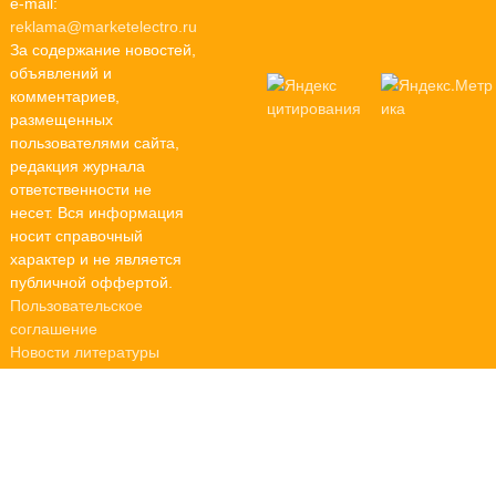
e-mail:
reklama@marketelectro.ru
За содержание новостей,
объявлений и
комментариев,
размещенных
пользователями сайта,
редакция журнала
ответственности не
несет. Вся информация
носит справочный
характер и не является
публичной оффертой.
Пользовательское
соглашение
Новости литературы