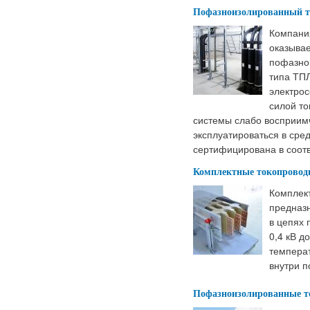
Пофазноизолированный то
Компани
оказывае
пофазно
типа ТП
электрос
силой то
системы слабо восприим
эксплуатироваться в сред
сертифицирована в соотв
Комплектные токопроводы
Комплект
предназ
в цепях 
0,4 кВ д
температ
внутри 
Пофазноизолированные то