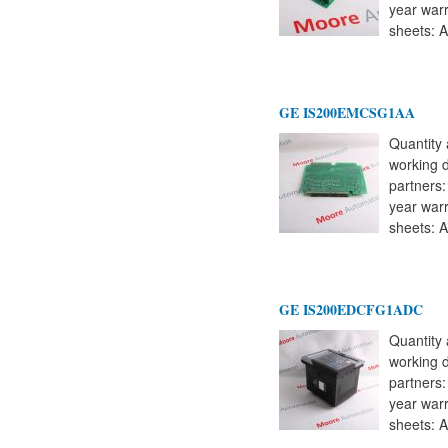
year warr
sheets: A
GE IS200EMCSG1AA
Quantity 
working 
partners
year warr
sheets: A
GE IS200EDCFG1ADC
Quantity 
working 
partners
year warr
sheets: A