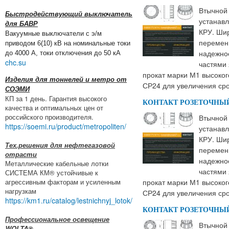
Втычной 
Быстродействующий выключатель
устанавл
для БАВР
КРУ. Шир
Вакуумные выключатели с э/м
переменн
приводом 6(10) кВ на номинальные токи
надежно
до 4000 А, токи отключения до 50 кА
chc.su
частями 
прокат марки М1 высоког
Изделия для тоннелей и метро от
СР24 для увеличения сро
СОЭМИ
КП за 1 день. Гарантия высокого
КОНТАКТ РОЗЕТОЧНЫЙ
качества и оптимальных цен от
российского производителя.
Втычной 
https://soemi.ru/product/metropoliten/
устанавл
КРУ. Шир
Тех.решения для нефтегазовой
переменн
отрасти
надежно
Металлические кабельные лотки
частями 
СИСТЕМА КМ® устойчивые к
агрессивным факторам и усиленным
прокат марки М1 высоког
нагрузкам
СР24 для увеличения сро
https://km1.ru/catalog/lestnichnyj_lotok/
КОНТАКТ РОЗЕТОЧНЫЙ
Профессиональное освещение
Втычной 
WOLTA®