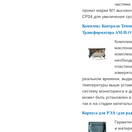
частями 
прокат марки М1 высоког
СР24 для увеличения сро
Комплекс Контроля Темп
Трансформатора AM-H-O
Комплек
маслона
комплекс
необходи
пластин
измерят
реальном времени, выда
температуры выше устав
систему мониторинга и д
может быть установлен в
так и на стадии капитал
Корпуса для РЭА (для рад
Герметич
и матер