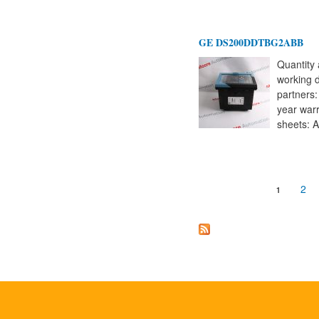
GE DS200DDTBG2ABB
Quantity 
working 
partners
year warr
sheets: A
Страницы
2
1