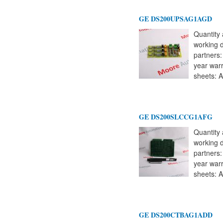
GE DS200UPSAG1AGD
Quantity 
working 
partners
year warr
sheets: A
GE DS200SLCCG1AFG
Quantity 
working 
partners
year warr
sheets: A
GE DS200CTBAG1ADD