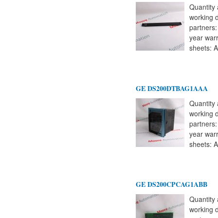
Quantity 
working 
partners
year warr
sheets: A
GE DS200DTBAG1AAA
Quantity 
working 
partners
year warr
sheets: A
GE DS200CPCAG1ABB
Quantity 
working 