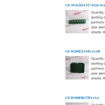
GE SF412024 517-0224-16A
Quantity 
working 
partners
year warr
sheets: A
GE IS200EXAMG1AAB
Quantity 
working 
partners
year warr
sheets: A
GE IS200ERGTH1AAA
Quantity 