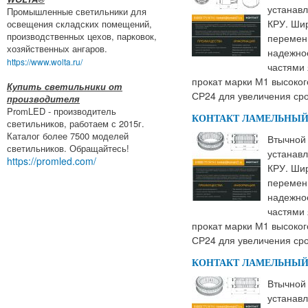
устанавл
Промышленные светильники для
КРУ. Шир
освещения складских помещений,
производственных цехов, парковок,
переменн
хозяйственных ангаров.
надежно
https://www.wolta.ru/
частями 
прокат марки М1 высоког
Купить светильники от
СР24 для увеличения сро
производителя
PromLED - производитель
КОНТАКТ ЛАМЕЛЬНЫЙ К
светильников, работаем с 2015г.
Каталог более 7500 моделей
Втычной 
светильников. Обращайтесь!
устанавл
https://promled.com/
КРУ. Шир
переменн
надежно
частями 
прокат марки М1 высоког
СР24 для увеличения сро
КОНТАКТ ЛАМЕЛЬНЫЙ К
Втычной 
устанавл