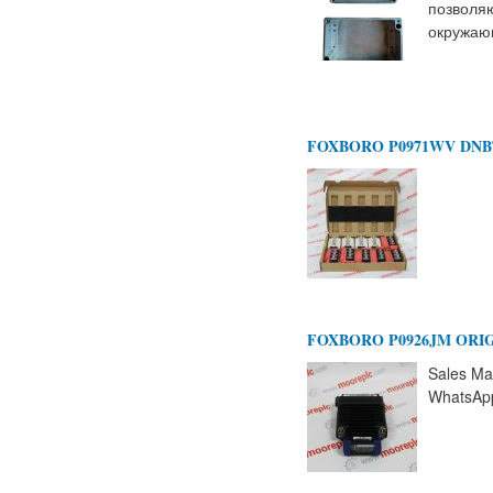
позволяю
окружаю
FOXBORO P0971WV DNB
FOXBORO P0926JM ORI
Sales Ma
WhatsAp