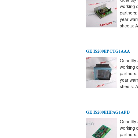
working 
partners
year warr
sheets: A
GE IS200EPCTG1AAA
Quantity 
working 
partners
year warr
sheets: A
GE IS200EHPAG1AFD
Quantity 
working 
partners