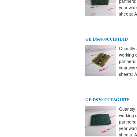
partners
year warr
sheets: A
GE DS6800CCID1D1D
Quantity 
working 
partners
year warr
sheets: A
GE DS200TCEAG1BTF
Quantity 
working 
partners
year warr
sheets: A