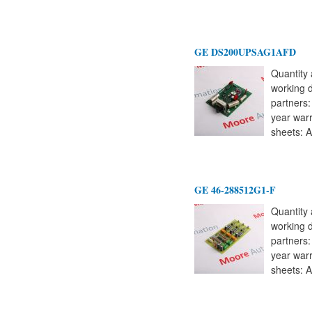
GE DS200UPSAG1AFD
Quantity 
working 
partners
year warr
sheets: A
GE 46-288512G1-F
Quantity 
working 
partners
year warr
sheets: A