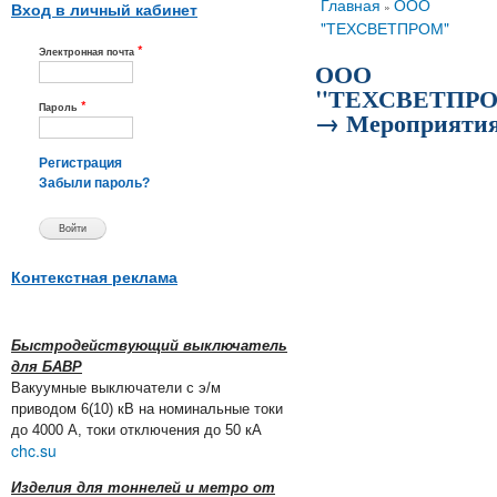
Вы здесь
Главная
ООО
»
Вход в личный кабинет
"ТЕХСВЕТПРОМ"
*
Электронная почта
ООО
"ТЕХСВЕТПР
*
Пароль
→ Мероприяти
Регистрация
Забыли пароль?
Контекстная реклама
Быстродействующий выключатель
для БАВР
Вакуумные выключатели с э/м
приводом 6(10) кВ на номинальные токи
до 4000 А, токи отключения до 50 кА
chc.su
Изделия для тоннелей и метро от