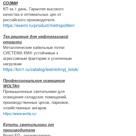
СОЭМИ
КП за 1 день. Гарантия высокого
качества и оптимальных цен от
российского производителя.
https://soemi.ru/product/metropoliten/
Тех.решения для нефтегазовой
отрасти
Металлические кабельные лотки
СИСТЕМА КМ® устойчивые к
агрессивным факторам и усиленным
нагрузкам
https://km1.ru/catalog/lestnichnyj_lotok/
Профессиональное освещение
WOLTA®
Промышленные светильники для
освещения складских помещений,
производственных цехов, парковок,
хозяйственных ангаров.
https://www.wolta.ru/
Купить светильники от
производителя
PromLED - производитель