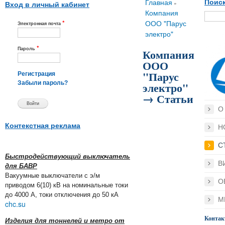
Вы здесь
Главная
Поиск
»
Вход в личный кабинет
Компания
*
ООО "Парус
Электронная почта
электро"
*
Пароль
Компания
ООО
"Парус
Регистрация
электро"
Забыли пароль?
→ Статьи
О
Контекстная реклама
Н
С
Быстродействующий выключатель
В
для БАВР
Вакуумные выключатели с э/м
О
приводом 6(10) кВ на номинальные токи
до 4000 А, токи отключения до 50 кА
М
chc.su
Конта
Изделия для тоннелей и метро от