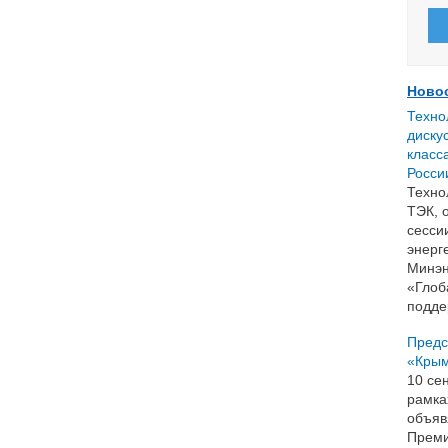
Ново
Техно
диску
класс
Росси
Техно
ТЭК, 
сесси
энерг
Минэн
«Глоб
подде
Предс
«Крым
10 се
рамка
объяв
Преми