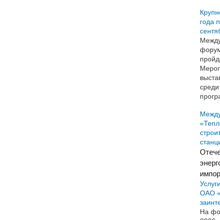
Крупн
года 
сентя
Между
форум
пройд
Мероп
выста
среди
прогр
Межд
«Тепл
строи
станц
Отече
энерг
импор
Услуг
ОАО «
заинт
На фо