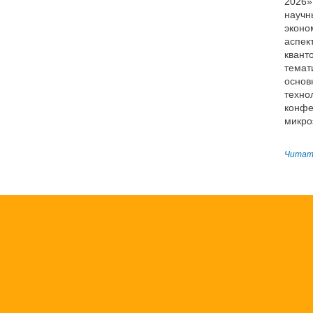
2026»
научн
эконо
аспек
квант
темат
основ
техно
конфе
микро
Читать