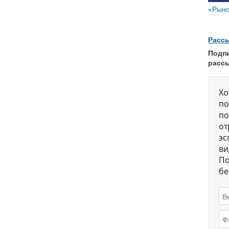
«Рыно
Расс
Подп
расс
Хо
по
по
от
эс
ви
По
бе