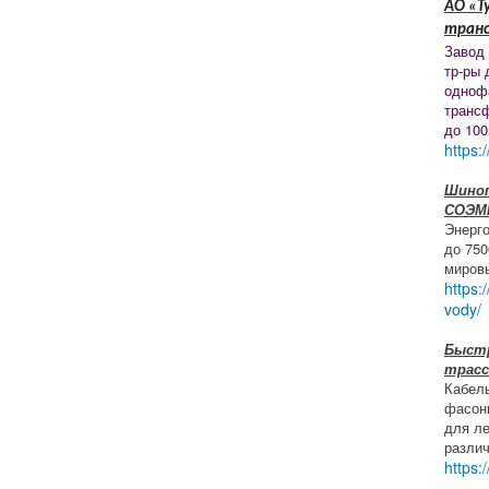
АО «Т
тран
Завод
тр-ры 
одноф
транс
до 100
https:
Шиноп
СОЭМ
Энерг
до 750
миров
https:
vody/
Быст
трасс
Кабел
фасон
для ле
разли
https: