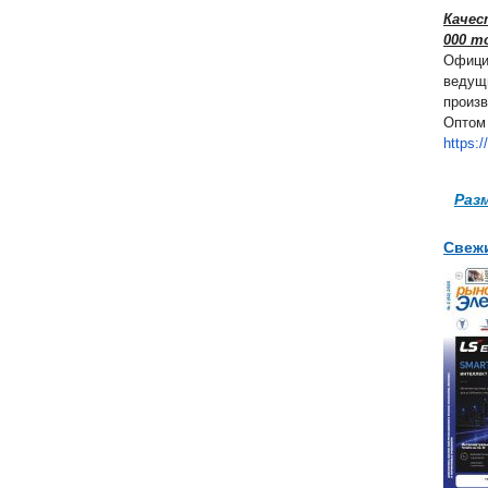
Качес
000 т
Офици
ведущ
произв
Оптом 
https:/
Раз
Свеж