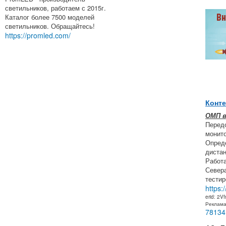
светильников, работаем с 2015г.
Каталог более 7500 моделей
светильников. Обращайтесь!
https://promled.com/
Конте
ОМП 
Перед
монито
Опреде
дистан
Работа
Север
тестир
https:
erid: 2V
Реклам
78134