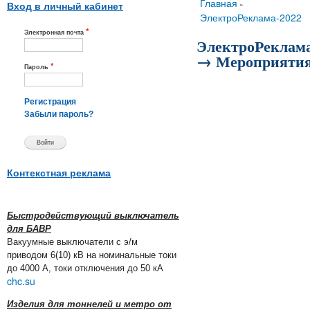
Вы здесь
Главная
»
Вход в личный кабинет
ЭлектроРеклама-2022
*
Электронная почта
ЭлектроРеклама
→ Мероприяти
*
Пароль
Регистрация
Забыли пароль?
Контекстная реклама
Быстродействующий выключатель
для БАВР
Вакуумные выключатели с э/м
приводом 6(10) кВ на номинальные токи
до 4000 А, токи отключения до 50 кА
chc.su
Изделия для тоннелей и метро от