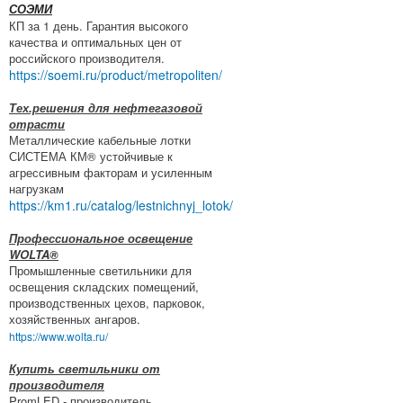
СОЭМИ
КП за 1 день. Гарантия высокого
качества и оптимальных цен от
российского производителя.
https://soemi.ru/product/metropoliten/
Тех.решения для нефтегазовой
отрасти
Металлические кабельные лотки
СИСТЕМА КМ® устойчивые к
агрессивным факторам и усиленным
нагрузкам
https://km1.ru/catalog/lestnichnyj_lotok/
Профессиональное освещение
WOLTA®
Промышленные светильники для
освещения складских помещений,
производственных цехов, парковок,
хозяйственных ангаров.
https://www.wolta.ru/
Купить светильники от
производителя
PromLED - производитель