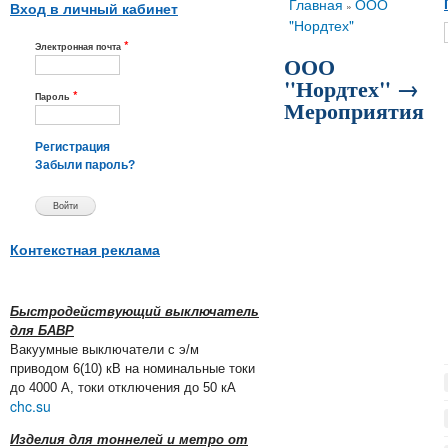
Вы здесь
Главная
ООО
»
Вход в личный кабинет
"Нордтех"
*
Электронная почта
ООО
"Нордтех" →
*
Пароль
Мероприятия
Регистрация
Забыли пароль?
Контекстная реклама
Быстродействующий выключатель
для БАВР
Вакуумные выключатели с э/м
приводом 6(10) кВ на номинальные токи
до 4000 А, токи отключения до 50 кА
chc.su
Изделия для тоннелей и метро от