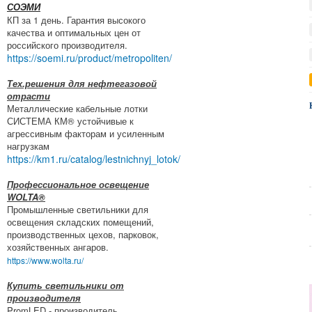
СОЭМИ
КП за 1 день. Гарантия высокого
качества и оптимальных цен от
российского производителя.
https://soemi.ru/product/metropoliten/
Тех.решения для нефтегазовой
отрасти
Металлические кабельные лотки
СИСТЕМА КМ® устойчивые к
агрессивным факторам и усиленным
нагрузкам
https://km1.ru/catalog/lestnichnyj_lotok/
Профессиональное освещение
WOLTA®
Промышленные светильники для
освещения складских помещений,
производственных цехов, парковок,
хозяйственных ангаров.
https://www.wolta.ru/
Купить светильники от
производителя
PromLED - производитель