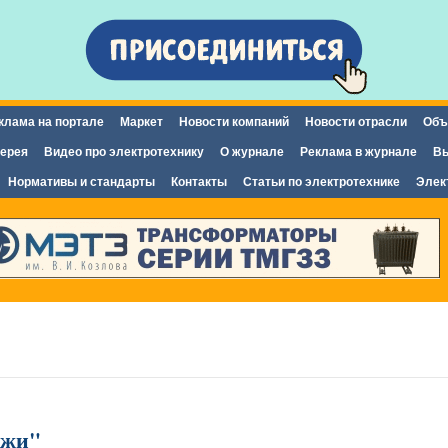
Перейти к
основному
содержанию
клама на портале
Маркет
Новости компаний
Новости отрасли
Объ
ерея
Видео про электротехнику
О журнале
Реклама в журнале
Вы
Нормативы и стандарты
Контакты
Статьи по электротехнике
Элек
джи"