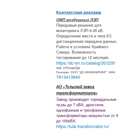
Контекстная реклама
ОМП воздушных ЛЭП
Передовые решения для
мониторинга ЛЭП 6-35 кВ.
Определение места и типа КЗ,
дистанционная передача данных.
Работа в условиях Крайнего
Севера. Возможность
тестирования до 12 месяцев.
https://dc-en.ru/catalog/20/229/
erid: 2VfnxwytZgt
Реклама. ООО "ДС-ИНЖИНИРИНГ". ИНН
7813413840
АО «Тульский завод
трансформаторов»
Завод производит тороидальные
тр-ры до 7 кВА, дроссели,
однофазные и трехфазные
трансформаторы мощностью от 5
до 100кВА.
https://tula-transformator.ru/