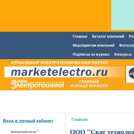
Главная
Каталог компаний
Ре
Главное меню
Мероприятия компаний
Фотогал
Подписка на журнал
Конкурсы
Вы здесь
Главная
Вход в личный кабинет
ООО "Скат техноло
*
Электронная почта