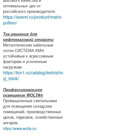
высокого качества и
оптимальных цен от
российского производителя.
https://soemi.ru/product/metro
politen/
Тех.решения для
нефтегазовой отрасти
Металлические кабельные
лотки СИСТЕМА КМ®
устойчивые к агрессивным
факторам и усиленным
нагрузкам
https://km1.ru/catalog/lestnichn
yj_lotok/
Профессиональное
освещение WOLTA®
Промышленные светильники
для освещения складских
помещений, производственных
цехов, парковок, хозяйственных
ангаров.
https://www.wolta.ru/