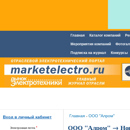
Главная
Каталог компаний
Ре
Главное меню
Мероприятия компаний
Фотогал
Подписка на журнал
Конкурсы
Вы здесь
Главная
ООО "Алром"
»
Вход в личный кабинет
ООО "Алром" → Но
*
Электронная почта