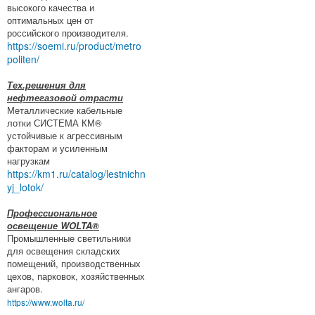
высокого качества и
оптимальных цен от
российского производителя.
https://soemi.ru/product/metro
politen/
Тех.решения для
нефтегазовой отрасти
Металлические кабельные
лотки СИСТЕМА КМ®
устойчивые к агрессивным
факторам и усиленным
нагрузкам
https://km1.ru/catalog/lestnichn
yj_lotok/
Профессиональное
освещение WOLTA®
Промышленные светильники
для освещения складских
помещений, производственных
цехов, парковок, хозяйственных
ангаров.
https://www.wolta.ru/