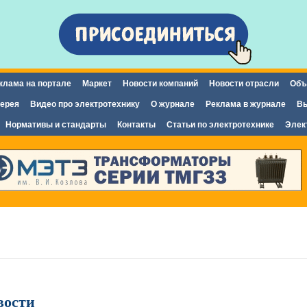
Перейти к
основному
содержанию
клама на портале
Маркет
Новости компаний
Новости отрасли
Объ
ерея
Видео про электротехнику
О журнале
Реклама в журнале
Вы
Нормативы и стандарты
Контакты
Статьи по электротехнике
Элек
вости