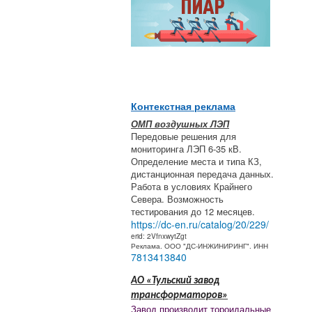
Контекстная реклама
ОМП воздушных ЛЭП
Передовые решения для
мониторинга ЛЭП 6-35 кВ.
Определение места и типа КЗ,
дистанционная передача данных.
Работа в условиях Крайнего
Севера. Возможность
тестирования до 12 месяцев.
https://dc-en.ru/catalog/20/229/
erid: 2VfnxwytZgt
Реклама. ООО "ДС-ИНЖИНИРИНГ". ИНН
7813413840
АО «Тульский завод
трансформаторов»
Завод производит тороидальные