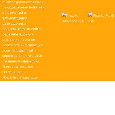
reklama@marketelectro.ru
За содержание новостей,
объявлений и
комментариев,
размещенных
пользователями сайта,
редакция журнала
ответственности не
несет. Вся информация
носит справочный
характер и не является
публичной оффертой.
Пользовательское
соглашение
Новости литературы