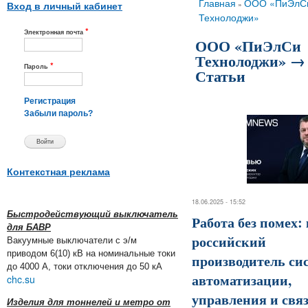
Вы здесь
Главная
ООО «ПиЭлС
»
Вход в личный кабинет
Технолоджи»
*
Электронная почта
ООО «ПиЭлСи
Технолоджи» →
*
Пароль
Статьи
Регистрация
Забыли пароль?
Контекстная реклама
18.06.2025 - 15:52
Быстродействующий выключатель
Работа без помех:
для БАВР
российский
Вакуумные выключатели с э/м
приводом 6(10) кВ на номинальные токи
производитель си
до 4000 А, токи отключения до 50 кА
автоматизации,
chc.su
управления и свя
Изделия для тоннелей и метро от