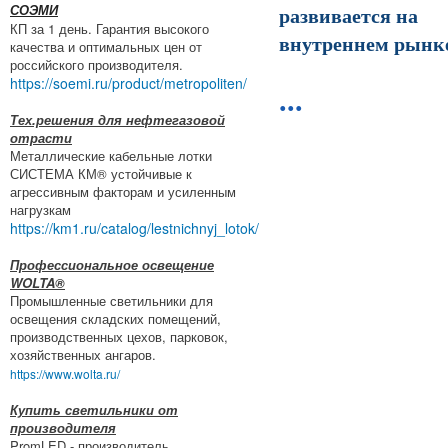
развивается на
СОЭМИ
КП за 1 день. Гарантия высокого
внутреннем рынк
качества и оптимальных цен от
российского производителя.
https://soemi.ru/product/metropoliten/
...
Тех.решения для нефтегазовой
отрасти
Металлические кабельные лотки
СИСТЕМА КМ® устойчивые к
агрессивным факторам и усиленным
нагрузкам
https://km1.ru/catalog/lestnichnyj_lotok/
Профессиональное освещение
WOLTA®
Промышленные светильники для
освещения складских помещений,
производственных цехов, парковок,
хозяйственных ангаров.
https://www.wolta.ru/
Купить светильники от
производителя
PromLED - производитель