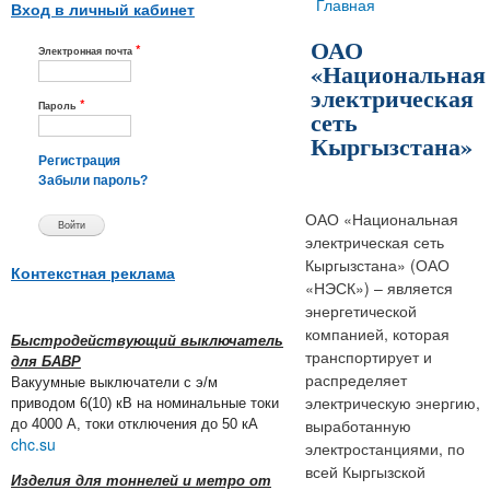
Вы здесь
Главная
Вход в личный кабинет
ОАО
*
Электронная почта
«Национальная
электрическая
*
Пароль
сеть
Кыргызстана»
Регистрация
Забыли пароль?
ОАО «Национальная
электрическая сеть
Кыргызстана» (ОАО
Контекстная реклама
«НЭСК») – является
энергетической
компанией, которая
Быстродействующий выключатель
транспортирует и
для БАВР
распределяет
Вакуумные выключатели с э/м
электрическую энергию,
приводом 6(10) кВ на номинальные токи
выработанную
до 4000 А, токи отключения до 50 кА
chc.su
электростанциями, по
всей Кыргызской
Изделия для тоннелей и метро от