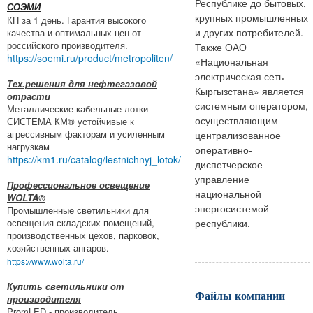
Республике до бытовых,
СОЭМИ
крупных промышленных
КП за 1 день. Гарантия высокого
и других потребителей.
качества и оптимальных цен от
российского производителя.
Также ОАО
https://soemi.ru/product/metropoliten/
«Национальная
электрическая сеть
Тех.решения для нефтегазовой
Кыргызстана» является
отрасти
системным оператором,
Металлические кабельные лотки
осуществляющим
СИСТЕМА КМ® устойчивые к
агрессивным факторам и усиленным
централизованное
нагрузкам
оперативно-
https://km1.ru/catalog/lestnichnyj_lotok/
диспетчерское
управление
Профессиональное освещение
национальной
WOLTA®
энергосистемой
Промышленные светильники для
освещения складских помещений,
республики.
производственных цехов, парковок,
хозяйственных ангаров.
https://www.wolta.ru/
Купить светильники от
Файлы компании
производителя
PromLED - производитель