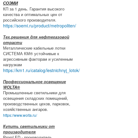
СОЭМИ
КП за 1 день. Гарантия высокого
качества и оптимальных цен от
российского производителя.
https://soemi.ru/product/metropoliten/
Тех.решения для нефтегазовой
отрасти
Металлические кабельные лотки
СИСТЕМА КМ® устойчивые к
агрессивным факторам и усиленным
нагрузкам
https://km1.ru/catalog/lestnichnyj_lotok/
Профессиональное освещение
WOLTA®
Промышленные светильники для
освещения складских помещений,
производственных цехов, парковок,
хозяйственных ангаров.
https://www.wolta.ru/
Купить светильники от
производителя
PromLED - производитель