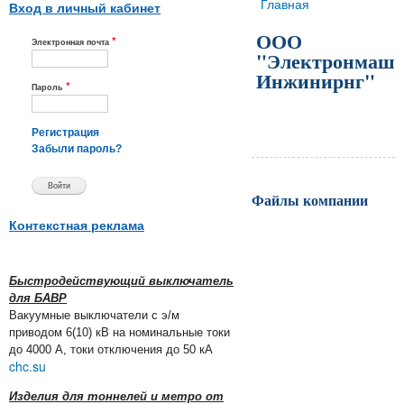
Вы здесь
Главная
Вход в личный кабинет
ООО
*
Электронная почта
"Электронмаш
Инжинирнг"
*
Пароль
Регистрация
Забыли пароль?
Файлы компании
Контекстная реклама
Быстродействующий выключатель
для БАВР
Вакуумные выключатели с э/м
приводом 6(10) кВ на номинальные токи
до 4000 А, токи отключения до 50 кА
chc.su
Изделия для тоннелей и метро от