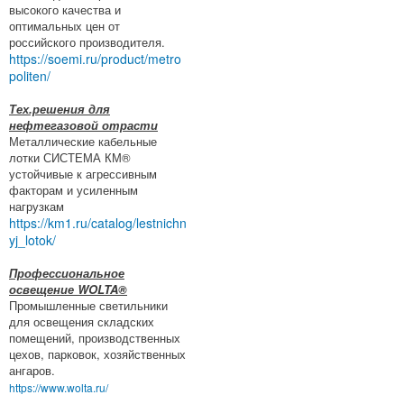
высокого качества и
оптимальных цен от
российского производителя.
https://soemi.ru/product/metro
politen/
Тех.решения для
нефтегазовой отрасти
Металлические кабельные
лотки СИСТЕМА КМ®
устойчивые к агрессивным
факторам и усиленным
нагрузкам
https://km1.ru/catalog/lestnichn
yj_lotok/
Профессиональное
освещение WOLTA®
Промышленные светильники
для освещения складских
помещений, производственных
цехов, парковок, хозяйственных
ангаров.
https://www.wolta.ru/