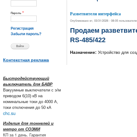
*
Разветвители интерфейса
Пароль
Опубликовано вт, 03/31/2026 - 08:05 пользовател
Регистрация
Продаем разветвите
Забыли пароль?
RS-485/422
Назначение:
Устройство для соз
Контекстная реклама
Быстродействующий
выключатель для БАВР
Вакуумные выключатели с э/м
приводом 6(10) кВ на
номинальные токи до 4000 А,
токи отключения до 50 кА
chc.su
Изделия для тоннелей и
метро от СОЭМИ
КП за 1 день. Гарантия