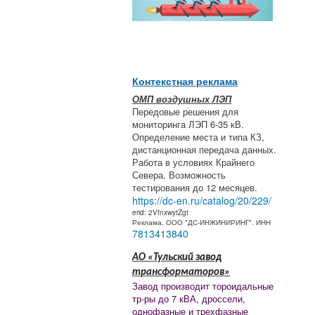
Контекстная реклама
ОМП воздушных ЛЭП
Передовые решения для
мониторинга ЛЭП 6-35 кВ.
Определение места и типа КЗ,
дистанционная передача данных.
Работа в условиях Крайнего
Севера. Возможность
тестирования до 12 месяцев.
https://dc-en.ru/catalog/20/229/
erid: 2VfnxwytZgt
Реклама. ООО "ДС-ИНЖИНИРИНГ". ИНН
7813413840
АО «Тульский завод
трансформаторов»
Завод производит тороидальные
тр-ры до 7 кВА, дроссели,
однофазные и трехфазные