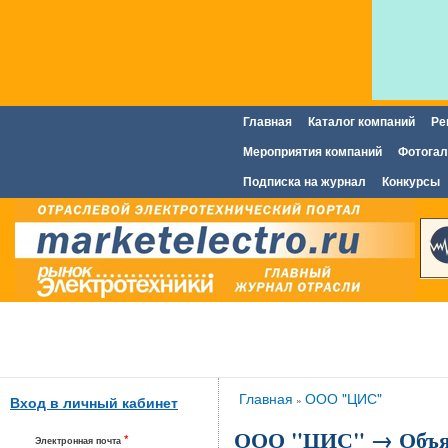
Главная
Каталог компаний
Ре
Главное меню
Мероприятия компаний
Фотогал
Подписка на журнал
Конкурсы
Вы здесь
Главная
ООО "ЦИС"
»
Вход в личный кабинет
ООО "ЦИС" → Объя
*
Электронная почта