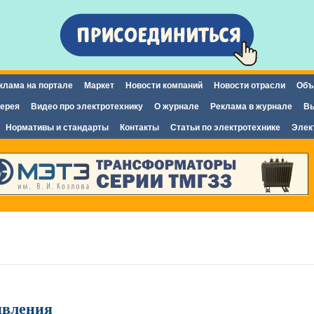
Перейти к
основному
содержанию
клама на портале
Маркет
Новости компаний
Новости отрасли
Объ
ерея
Видео про электротехнику
О журнале
Реклама в журнале
Вы
Нормативы и стандарты
Контакты
Статьи по электротехнике
Элек
вления