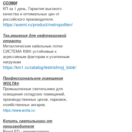
СОЭМИ
КП за 1 день. Гарантия высокого
качества и оптимальных цен от
российского производителя.
https://soemi.ru/product/metropoliten/
Тех.решения для нефтегазовой
отрасти
Металлические кабельные лотки
СИСТЕМА КМ® устойчивые к
агрессивным факторам и усиленным
нагрузкам
https://km1.ru/catalog/lestnichnyj_lotok/
Профессиональное освещение
WOLTA®
Промышленные светильники для
освещения складских помещений,
производственных цехов, парковок,
хозяйственных ангаров.
https://www.wolta.ru/
Купить светильники от
производителя
PromLED - производитель