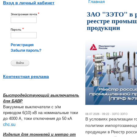
Вы здесь
Главная
Вход в личный кабинет
ЗАО "ЗЭТО" в 
*
Электронная почта
реестре промы
продукции
*
Пароль
Регистрация
Забыли пароль?
Контекстная реклама
Быстродействующий выключатель
для БАВР
Вакуумные выключатели с э/м
приводом 6(10) кВ на номинальные токи
08.07.2026 - 09:22 -
ЗЭТО ЗЭТО
до 4000 А, токи отключения до 50 кА
В условиях реализации г
chc.su
политики импортозамещ
продукции в Реестр росс
Изделия для тоннелей и метро от