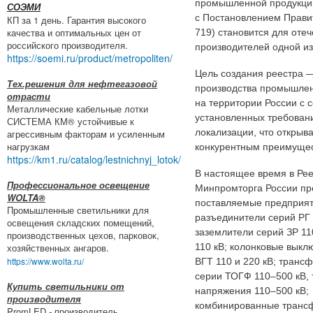
промышленной продукции
СОЭМИ
с Постановлением Прави
КП за 1 день. Гарантия высокого
качества и оптимальных цен от
719) становится для оте
российского производителя.
производителей одной из
https://soemi.ru/product/metropoliten/
Цель создания реестра 
Тех.решения для нефтегазовой
производства промышле
отрасти
на территории России с
Металлические кабельные лотки
установленных требован
СИСТЕМА КМ® устойчивые к
локализации, что открыва
агрессивным факторам и усиленным
нагрузкам
конкурентным преимуще
https://km1.ru/catalog/lestnichnyj_lotok/
В настоящее время в Ре
Профессиональное освещение
Минпромторга России пр
WOLTA®
поставляемые предприя
Промышленные светильники для
разъединители серий РГ 
освещения складских помещений,
заземлители серий ЗР 11
производственных цехов, парковок,
хозяйственных ангаров.
110 кВ; колонковые выкл
https://www.wolta.ru/
ВГТ 110 и 220 кВ; транс
серии ТОГФ 110–500 кВ,
Купить светильники от
напряжения 110–500 кВ;
производителя
комбинированные трансф
PromLED - производитель