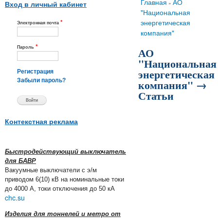
Вы здесь
Главная
АО
»
Вход в личный кабинет
"Национальная
*
энергетическая
Электронная почта
компания"
*
Пароль
АО
"Национальная
энергетическая
Регистрация
компания" →
Забыли пароль?
Статьи
Контекстная реклама
Быстродействующий выключатель
для БАВР
Вакуумные выключатели с э/м
приводом 6(10) кВ на номинальные токи
до 4000 А, токи отключения до 50 кА
chc.su
Изделия для тоннелей и метро от