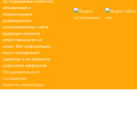
За содержание новостей,
объявлений и
комментариев,
размещенных
пользователями сайта,
редакция журнала
ответственности не
несет. Вся информация
носит справочный
характер и не является
публичной оффертой.
Пользовательское
соглашение
Новости литературы