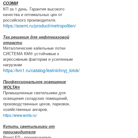
СОЭМИ
КП за 1 день. Гарантия высокого
качества и оптимальных цен от
российского производителя.
https://soemi.ru/product/metropoliten/
Тех.решения для нефтегазовой
отрасти
Металлические кабельные лотки
СИСТЕМА КМ® устойчивые к
агрессивным факторам и усиленным
нагрузкам
https://km1.ru/catalog/lestnichnyj_lotok/
Профессиональное освещение
WOLTA®
Промышленные светильники для
освещения складских помещений,
производственных цехов, парковок,
хозяйственных ангаров.
https://www.wolta.ru/
Купить светильники от
производителя
PromLED - производитель