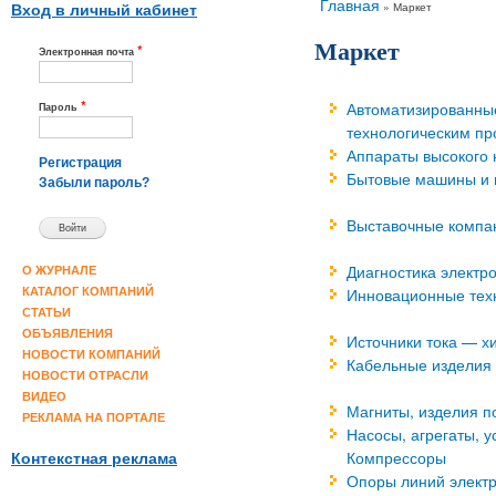
Вы здесь
Главная
»
Маркет
Вход в личный кабинет
Маркет
*
Электронная почта
*
Автоматизированны
Пароль
технологическим п
Аппараты высокого 
Регистрация
Бытовые машины и
Забыли пароль?
Выставочные компа
Диагностика электр
О ЖУРНАЛЕ
Инновационные тех
КАТАЛОГ КОМПАНИЙ
СТАТЬИ
ОБЪЯВЛЕНИЯ
Источники тока — х
НОВОСТИ КОМПАНИЙ
Кабельные изделия
НОВОСТИ ОТРАСЛИ
ВИДЕО
Магниты, изделия п
РЕКЛАМА НА ПОРТАЛЕ
Насосы, агрегаты, у
Компрессоры
Контекстная реклама
Опоры линий элект