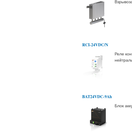
Взрывоз
RCI-24VDC/N
Реле кон
нейтрал
BAT24VDC-9Ah
Блок ак