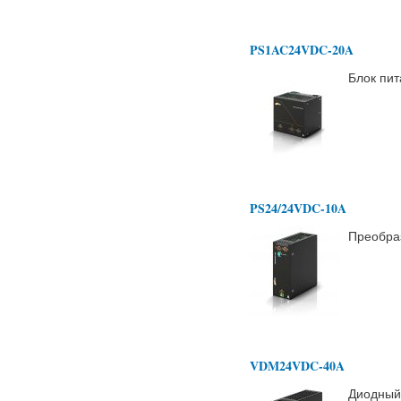
PS1AC24VDC-20A
Блок пи
PS24/24VDC-10A
Преобра
VDM24VDC-40A
Диодный