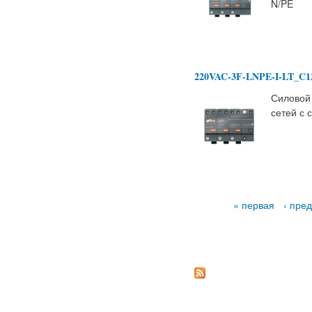
N/PE
220VAC-3F-LNPE-I-LT_C1
Силовой
сетей с 
Страницы
« первая
‹ пре