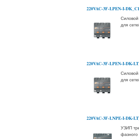
220VAC-3F-LPEN-I-DK_C
Силовой
для сете
220VAC-3F-LPEN-I-DK-LT
Силовой
для сете
220VAC-3F-LNPE-I-DK-LT
УЗИП тр
фазного 