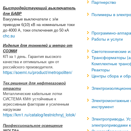
Партнерство
Быстродействующий выключатель
для БАВР
Полимеры в электро
Вакуумные выключатели с э/м
приводом 6(10) кВ на номинальные токи
до 4000 А, токи отключения до 50 кА
Программно-аппара
chc.su
Работы и услуги
Изделия для тоннелей и метро от
Светотехнические и
СОЭМИ
КП за 1 день. Гарантия высокого
Трансформаторы (а
качества и оптимальных цен от
Комплектные транс
российского производителя.
Реакторы
https://soemi.ru/product/metropoliten/
Центры сбора и об
Тех.решения для нефтегазовой
Электроизоляционн
отрасти
Металлические кабельные лотки
СИСТЕМА КМ® устойчивые к
Электромонтажные и
агрессивным факторам и усиленным
инструмент
нагрузкам
https://km1.ru/catalog/lestnichnyj_lotok/
Электроприводы. Ус
электроприводами 
Профессиональное освещение
WOLTA®